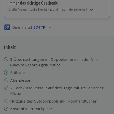
Immer das richtige Geschenk:
Große Auswahl, volle Flexibilität und maximale Sicherheit
Große Auswahl
Über 9.000 Erlebnisse.
Du erhältst
574
°P
Volle Flexibilität
Jeder Gutschein für alle Erlebnisse einlösbar.
Maximale Sicherheit
3 Jahre gültig & verlängerbar.
Inhalt
3 Übernachtungen im Doppelzimmer in der Villa
Ginevra Resort Agrituristico
Frühstück
Abendessen
2 Kochkurse verteilt auf drei Tage mit sizilianischer
Küche
Nutzung des Outdoorpools inkl. Poolhandtücher
Kostenfreier Parkplatz