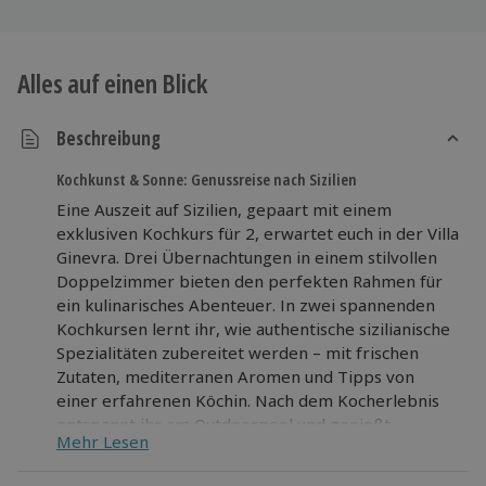
Alles auf einen Blick
Beschreibung
Kochkunst & Sonne: Genussreise nach Sizilien
Eine Auszeit auf Sizilien, gepaart mit einem
exklusiven Kochkurs für 2, erwartet euch in der Villa
Ginevra. Drei Übernachtungen in einem stilvollen
Doppelzimmer bieten den perfekten Rahmen für
ein kulinarisches Abenteuer. In zwei spannenden
Kochkursen lernt ihr, wie authentische sizilianische
Spezialitäten zubereitet werden – mit frischen
Zutaten, mediterranen Aromen und Tipps von
einer erfahrenen Köchin. Nach dem Kocherlebnis
entspannt ihr am Outdoorpool und genießt
Mehr Lesen
entspannte Stunden unter der Sonne Süditaliens.
Das tägliche Frühstück und Abendessen rundet