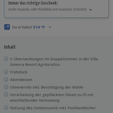
Immer das richtige Geschenk:
Große Auswahl, volle Flexibilität und maximale Sicherheit
Große Auswahl
Über 9.000 Erlebnisse.
Du erhältst
574
°P
Volle Flexibilität
Jeder Gutschein für alle Erlebnisse einlösbar.
Maximale Sicherheit
3 Jahre gültig & verlängerbar.
Inhalt
3 Übernachtungen im Doppelzimmer in der Villa
Ginevra Resort Agrituristico
Frühstück
Abendessen
Olivenernte inkl. Besichtigung der Mühle
Verarbeitung der gepflückten Oliven zu Öl mit
anschließender Verkostung
Nutzung des Outdoorpools inkl. Poolhandtücher