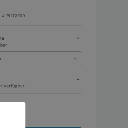
2 Personen
aus 1 Bewertungen
en
sbar
)
)
rt verfügbar
ten Schritt einen Termin aus
 MwSt.)