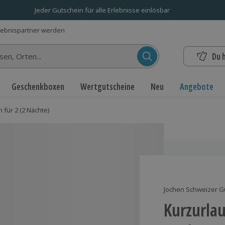
Jeder Gutschein für alle Erlebnisse einlösbar
lebnispartner werden
Du 
n...
Geschenkboxen
Wertgutscheine
Neu
Angebote
 für 2 (2 Nächte)
Jochen Schweizer G
Kurzurlau