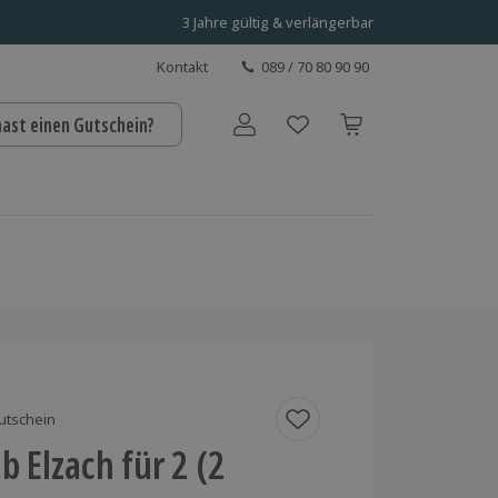
3 Jahre gültig & verlängerbar
Kontakt
089 / 70 80 90 90
hast einen Gutschein?
Benutzerkonto
utschein
b Elzach für 2 (2