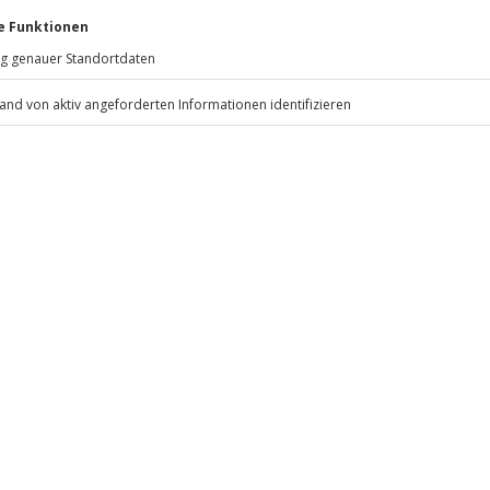
ngen Zusatzkosten vor Ort
Jochen Schweizer
GmbH
Mühldorfstraße 8
81671
München
eiten, außer an bundesweiten
ten anfallen (die Kosten sind vor
 inbegriffen
.
Fr: 9-17 Uhr
www.b2b.jochen-schweizer.de/