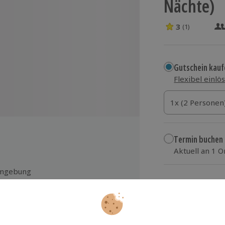
Nächte)
3
(1)
3 Sterne von 5 
Gutschein kauf
Flexibel einlö
1x (2 Personen)
1x (2 Personen
1x (2 Personen
Termin buchen
Aktuell an 1 O
Wähle im nächs
mgebung
339,90 €
eie Fahrt mit Bus und Bahn im
hwarzwald über die Konus
zzgl. Versand
(inkl.
stekarte
% Nachlass auf einen Day Spa