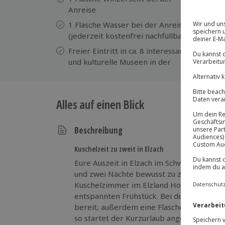
Anreise
Au
Ho
1 Flasche Wasser bei der Anreise
Vo
(jederzeit kostenfrei nachfüllbar)
Ko
Freier Eintritt in ca. 8 interessante
und kulturelle Museen in der
Alles auf einen Blick
Beschreibung
Kuschelzeit zu zweit in Elzach
Eure Auszeit in Elzach im Schwarzwald b
und zwei Nächte bewusst zu zweit verbri
Kuschelzimmer im Elzland Hotel 9 Linden
entspannten Frühstück. Bei der Anreise s
bereit, außerdem eine Flasche Wasser, die
so startet der Kurzurlaub angenehm und 