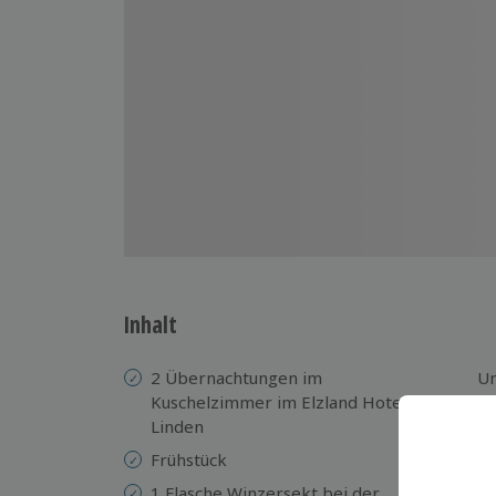
Inhalt
2 Übernachtungen im
U
Kuschelzimmer im Elzland Hotel 9
Fr
Linden
Sc
Frühstück
Gä
1 Flasche Winzersekt bei der
10