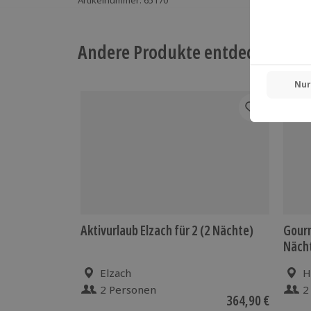
Artikelnummer
:
65170
Andere Produkte entdecken
Aktivurlaub Elzach für 2 (2 Nächte)
Gourm
Näch
Elzach
H
2 Personen
2
364,90 €