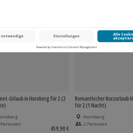
et-Urlaub in Hornberg für 2 (2
Romantischer Kurzurlaub 
te)
für 2 (1 Nacht)
ornberg
Hornberg
 Personen
2 Personen
459,90 €