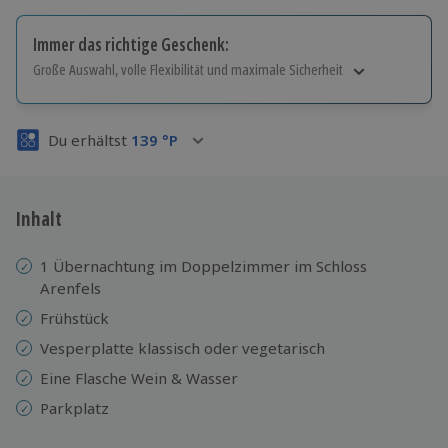
Immer das richtige Geschenk:
Große Auswahl, volle Flexibilität und maximale Sicherheit
Große Auswahl
Über 9.000 Erlebnisse.
Du erhältst
139
°P
Volle Flexibilität
Jeder Gutschein für alle Erlebnisse einlösbar.
Maximale Sicherheit
3 Jahre gültig & verlängerbar.
Inhalt
1 Übernachtung im Doppelzimmer im Schloss
Arenfels
Frühstück
Vesperplatte klassisch oder vegetarisch
Eine Flasche Wein & Wasser
Parkplatz