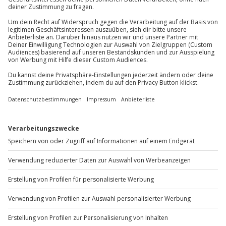
Bitte beachte, dass für folgende Leistungen
Hin- und Rückreise sind im Preis nicht inbegriffen
Zusatzkosten vor Ort anfallen können:
Du erreichst uns telefonisch zu folgenden Zeiten,
außer an bundesweiten Feiertagen:
Early Check-In/Late Check-Out
Mitnahme von Hunden
Mo-Fr: 8-20 Uhr | Sa: 10-16 Uhr
Du möchtest als Firma bestellen?
Sichere Dir attraktive Firmenkunden Vorteile.
+49 89 / 60 60 89 700
Mo-Fr: 9-17 Uhr
b2b@jochen-schweizer.de
www.b2b.jochen-schweizer.de/
Artikelnummer
:
61992