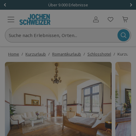
Über 9.000 Erlebnisse
Benutzerkonto
Suche nach Erlebnissen, Orten...
Home
/
Kurzurlaub
/
Romantikurlaub
/
Schlosshotel
/
Kurzurlaub