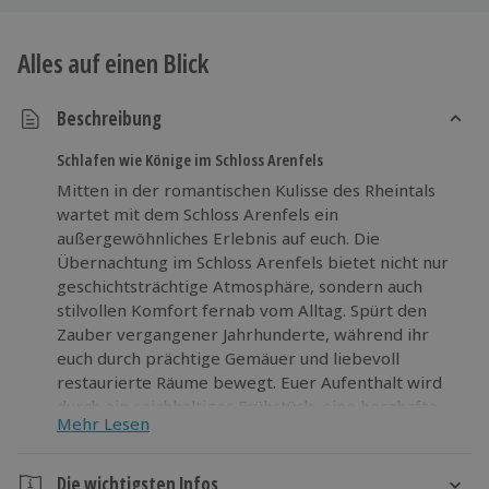
Alles auf einen Blick
Beschreibung
Schlafen wie Könige im Schloss Arenfels
Mitten in der romantischen Kulisse des Rheintals
wartet mit dem Schloss Arenfels ein
außergewöhnliches Erlebnis auf euch. Die
Übernachtung im Schloss Arenfels bietet nicht nur
geschichtsträchtige Atmosphäre, sondern auch
stilvollen Komfort fernab vom Alltag. Spürt den
Zauber vergangener Jahrhunderte, während ihr
euch durch prächtige Gemäuer und liebevoll
restaurierte Räume bewegt. Euer Aufenthalt wird
durch ein reichhaltiges Frühstück, eine herzhafte
Mehr Lesen
Vesperplatte und eine Flasche Wein zum
Genusserlebnis. Der Blick auf die umliegende Natur
lässt euch tief durchatmen und zur Ruhe kommen.
Die wichtigsten Infos