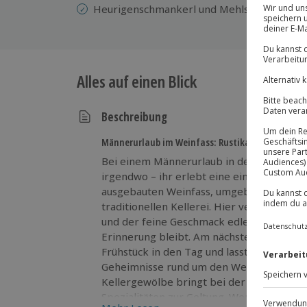
Heurigenschmankerl und Mehlspeisen
Alles auf einen Blick
Beschreibung
Männerurlaub im Weinfass: Rustikal genießen!
Bei einem Männerurlaub in der Weinfass-Su
irgendwo – ihr erlebt eine einzigartige Ü
ausgebauten Weinfass, umgeben von der 
traditionellen Kellerei. Hier verschmelze
und der feine Geschmack edler Tropfen zu
Erinnerung bleibt. Am nächsten Morgen st
Frühstück in den Tag und lasst euch später
Geheimnisse rund um den Wein näherbrin
Kellergewölbe bringt bei der Weinverkos
Spezialitäten zur Geltung. Wenn ihr Lust 