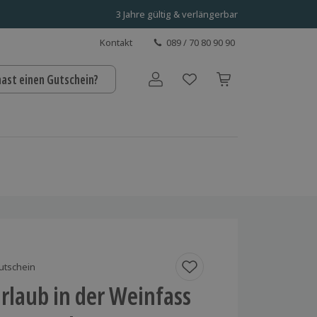
3 Jahre gültig & verlängerbar
Kontakt
089 / 70 80 90 90
hast einen Gutschein?
Benutzerkonto
utschein
rlaub in der Weinfass