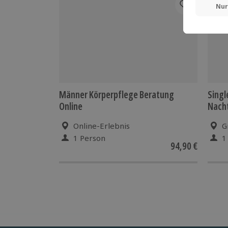
Männer Körperpflege Beratung
Singl
Online
Nach
Online-Erlebnis
G
1 Person
1
94,90 €