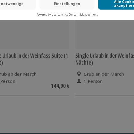
e Urlaub in der Weinfass Suite (1
Single Urlaub in der Weinfa
t)
Nächte)
rub an der March
Grub an der March
 Person
1 Person
144,90 €