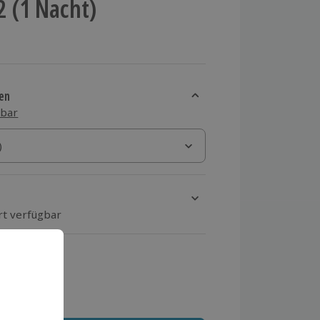
 2 (1 Nacht)
en
sbar
)
)
rt verfügbar
ten Schritt einen Termin aus
 MwSt.)