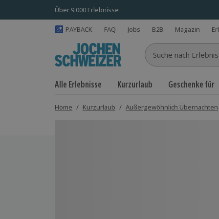
Über 9.000 Erlebnisse
PAYBACK
FAQ
Jobs
B2B
Magazin
Er
Suche nach Erlebnisse
Alle Erlebnisse
Kurzurlaub
Geschenke für
Home
/
Kurzurlaub
/
Außergewöhnlich Übernachten
Bild 1 von 7