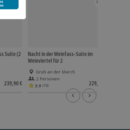
ss Suite (2
Nacht in der Weinfass-Suite im
Männerw
Weinviertel für 2
(2 Näch
Grub an der March
Tod
2 Personen
2 P
239,90 €
229,90 €
3.9
(10)