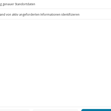
eiten, außer an bundesweiten
ten anfallen (die Kosten sind vor
 inbegriffen
.
Fr: 9-17 Uhr
www.b2b.jochen-schweizer.de/