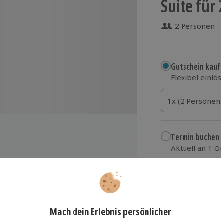
Suite für
2 Personen
Gutschein kauf
Flexibel einlö
1x (2 Personen)
1x (2 Personen
1x (2 Personen
Termin buchen
Aktuell an 1 O
Wähle im nächs
229,90 €
wölbe
zzgl. Versand
(inkl.