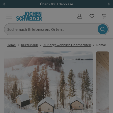
Über 9.000 Erlebnisse
Benutzerkonto
Suche nach Erlebnissen, Orten...
Home
/
Kurzurlaub
/
Außergewöhnlich Übernachten
/
Romantikur