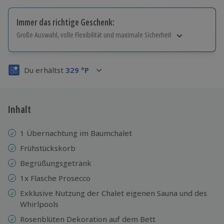
Immer das richtige Geschenk:
Große Auswahl, volle Flexibilität und maximale Sicherheit
Große Auswahl
Über 9.000 Erlebnisse.
Du erhältst
329
°P
Volle Flexibilität
Jeder Gutschein für alle Erlebnisse einlösbar.
Maximale Sicherheit
3 Jahre gültig & verlängerbar.
Inhalt
1 Übernachtung im Baumchalet
Frühstückskorb
Begrüßungsgetränk
1x Flasche Prosecco
Exklusive Nutzung der Chalet eigenen Sauna und des
Whirlpools
Rosenblüten Dekoration auf dem Bett