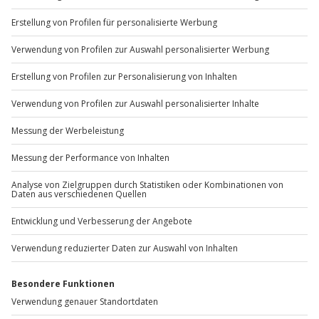
+49 89 / 60 60 89 700
Mo-Fr: 9-17 Uhr
b2b@jochen-schweizer.de
www.b2b.jochen-schweizer.de/
Artikelnummer
:
43849
Andere Produkte entdecken