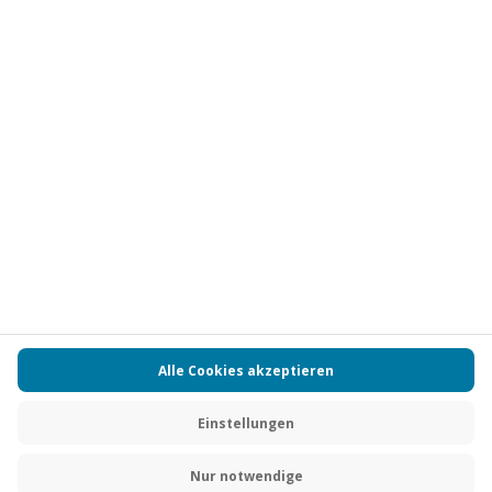
Vertrag widerrufen
FAQs
Kontakt
Zahlungsarten
Über uns
Magazin
Jobs
Partnerprogramm
PAYBACK
Versand und Lieferung
Presse
AGB
Cookie Einstellungen
Datenschutz
Nutzungsbedingungen
Online-Marktplatz
Barrierefreiheit
Grounding Page
Compliance
Impressum
RECHNUNG