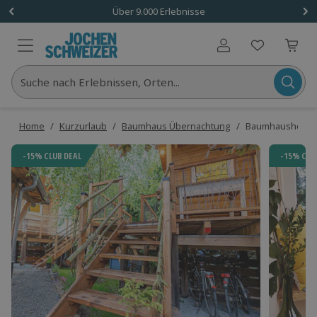
Über 9.000 Erlebnisse
Benutzerkonto
Suche nach Erlebnissen, Orten...
Home
/
Kurzurlaub
/
Baumhaus Übernachtung
/
Baumhaushotel G
-15% CLUB DEAL
-15% CLU