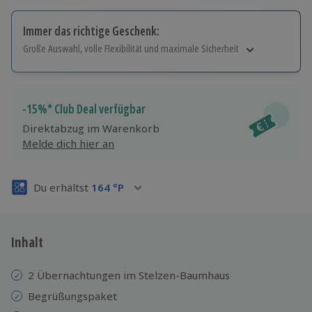
Immer das richtige Geschenk:
Große Auswahl, volle Flexibilität und maximale Sicherheit
Große Auswahl
Über 9.000 Erlebnisse.
Volle Flexibilität
-15%* Club Deal verfügbar
Jeder Gutschein für alle Erlebnisse einlösbar.
Direktabzug im Warenkorb
Maximale Sicherheit
Melde dich hier an
3 Jahre gültig & verlängerbar.
Du erhältst
164
°P
Inhalt
2 Übernachtungen im Stelzen-Baumhaus
Begrüßungspaket