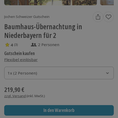
Jochen Schweizer Gutschein
Baumhaus-Übernachtung in
Niederbayern für 2
2 Personen
4
(3)
4 Sterne von 5 aus 3 Bewertungen
Gutschein kaufen
Flexibel einlösbar
1x (2 Personen)
1x (2 Personen)
1x (2 Personen)
219,90 €
zzgl. Versand
(inkl. MwSt.)
In den Warenkorb