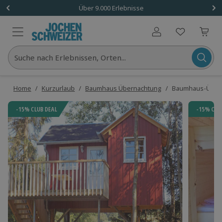
Über 9.000 Erlebnisse
Benutzerkonto
Suche nach Erlebnissen, Orten...
Home
/
Kurzurlaub
/
Baumhaus Übernachtung
/
Baumhaus-Überna
-15% CLUB DEAL
-15% CLU