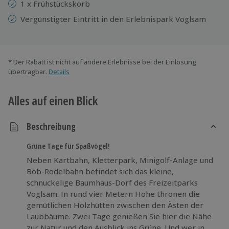
1 x Frühstückskorb
Vergünstigter Eintritt in den Erlebnispark Voglsam
* Der Rabatt ist nicht auf andere Erlebnisse bei der Einlösung
übertragbar.
Details
Alles auf einen Blick
Beschreibung
Grüne Tage für Spaßvögel!
Neben Kartbahn, Kletterpark, Minigolf-Anlage und
Bob-Rodelbahn befindet sich das kleine,
schnuckelige Baumhaus-Dorf des Freizeitparks
Voglsam. In rund vier Metern Höhe thronen die
gemütlichen Holzhütten zwischen den Ästen der
Laubbäume. Zwei Tage genießen Sie hier die Nähe
zur Natur und den Ausblick ins Grüne. Und wer in