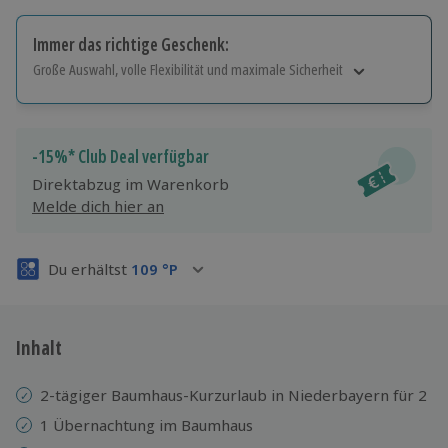
Immer das richtige Geschenk:
Große Auswahl, volle Flexibilität und maximale Sicherheit
Große Auswahl
Über 9.000 Erlebnisse.
Volle Flexibilität
-15%* Club Deal verfügbar
Jeder Gutschein für alle Erlebnisse einlösbar.
Direktabzug im Warenkorb
Maximale Sicherheit
Melde dich hier an
3 Jahre gültig & verlängerbar.
Du erhältst
109
°P
Inhalt
2-tägiger Baumhaus-Kurzurlaub in Niederbayern für 2
1 Übernachtung im Baumhaus