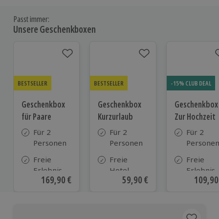
Passt immer:
Unsere Geschenkboxen
BESTSELLER
BESTSELLER
-15% CLUB DEAL
Geschenkbox
Geschenkbox
Geschenkbox
für Paare
Kurzurlaub
Zur Hochzeit
Für 2
Für 2
Für 2
Personen
Personen
Persone
Freie
Freie
Freie
Erlebnis-
Hotel-
Erlebnis-
Aktueller Preis
169,90 €
Aktueller Preis
59,90 €
Aktuell
109,90
Auswahl
Auswahl
Auswahl
an ca. 860
aus ca. 500
an ca.
Orten
Hotels in
610 Orte
Deutschland,