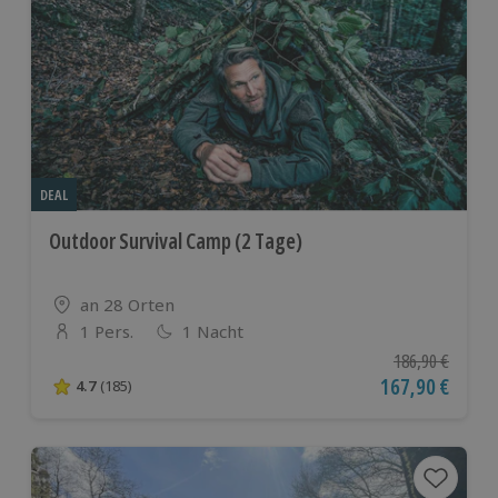
DEAL
Outdoor Survival Camp (2 Tage)
Standort
an 28 Orten
1 Pers.
1 Nacht
Anzahl der Teilnehmer
Ursprünglicher P
186,90 €
Aktueller Preis
167,90 €
4.7
(185)
4.7 von 5 Sternen basierend auf 185 Bewertungen