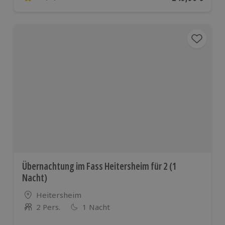
4.5 von 5 Sternen basierend auf 10 Bewertungen
Übernachtung im Fass Heitersheim für 2 (1
Nacht)
Standort
Heitersheim
2 Pers.
1 Nacht
Anzahl der Teilnehmer