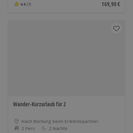
Aktueller Preis
169,90 €
4.6
(7)
4.6 von 5 Sternen basierend auf 7 Bewertungen
Wander-Kurzurlaub für 2
Standort
Nach Buchung beim Erlebnispartner
2 Pers.
2 Nächte
Anzahl der Teilnehmer