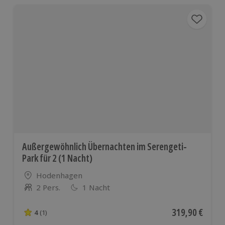
Außergewöhnlich Übernachten im Serengeti-
Park für 2 (1 Nacht)
Standort
Hodenhagen
2 Pers.
1 Nacht
Anzahl der Teilnehmer
Aktueller Preis
319,90 €
4
(1)
4 von 5 Sternen basierend auf 1 Bewertungen