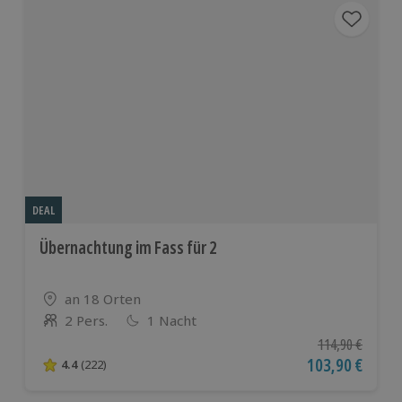
DEAL
Übernachtung im Fass für 2
Standort
an 18 Orten
2 Pers.
1 Nacht
Anzahl der Teilnehmer
Ursprünglicher P
114,90 €
Aktueller Preis
103,90 €
4.4
(222)
4.4 von 5 Sternen basierend auf 222 Bewertungen