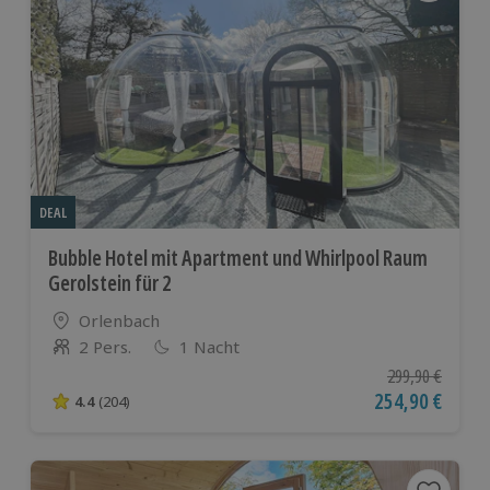
DEAL
Bubble Hotel mit Apartment und Whirlpool Raum
Gerolstein für 2
Standort
Orlenbach
2 Pers.
1 Nacht
Anzahl der Teilnehmer
Ursprünglicher P
299,90 €
Aktueller Preis
254,90 €
4.4
(204)
4.4 von 5 Sternen basierend auf 204 Bewertungen