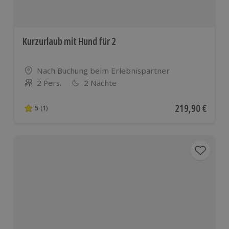
Kurzurlaub mit Hund für 2
Standort
Nach Buchung beim Erlebnispartner
2 Pers.
2 Nächte
Anzahl der Teilnehmer
Aktueller Preis
219,90 €
5
(1)
5 von 5 Sternen basierend auf 1 Bewertungen