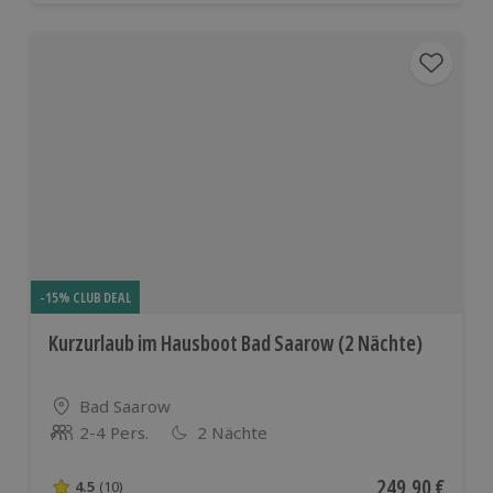
-15% CLUB DEAL
Kurzurlaub im Hausboot Bad Saarow (2 Nächte)
Standort
Bad Saarow
2-4 Pers.
2 Nächte
Anzahl der Teilnehmer
Aktueller Preis
249,90 €
4.5
(10)