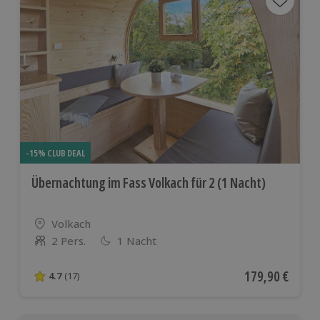
-15% CLUB DEAL
Übernachtung im Fass Volkach für 2 (1 Nacht)
Standort
Volkach
2 Pers.
1 Nacht
Anzahl der Teilnehmer
Aktueller Preis
179,90 €
4.7
(17)
4.7 von 5 Sternen basierend auf 17 Bewertungen