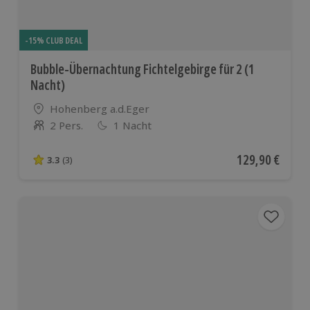
-15% CLUB DEAL
Bubble-Übernachtung Fichtelgebirge für 2 (1
Nacht)
Standort
Hohenberg a.d.Eger
2 Pers.
1 Nacht
Anzahl der Teilnehmer
Aktueller Preis
129,90 €
3.3
(3)
3.3 von 5 Sternen basierend auf 3 Bewertungen