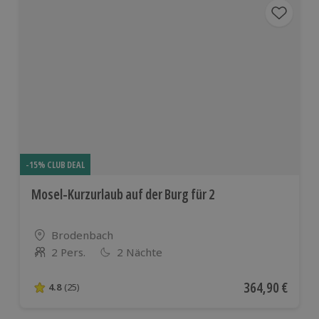
-15% CLUB DEAL
Mosel-Kurzurlaub auf der Burg für 2
Standort
Brodenbach
2 Pers.
2 Nächte
Anzahl der Teilnehmer
Aktueller Preis
364,90 €
4.8
(25)
4.8 von 5 Sternen basierend auf 25 Bewertungen