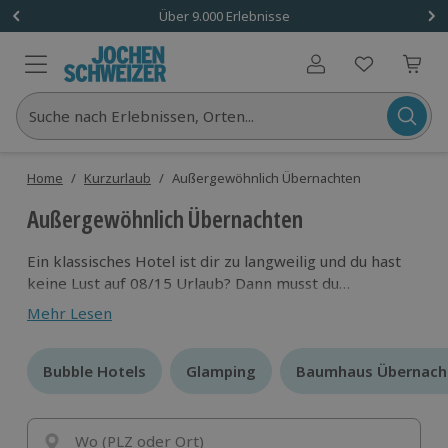
Über 9.000 Erlebnisse
Benutzerkonto
Suche nach Erlebnissen, Orten...
Home
/
Kurzurlaub
/
Außergewöhnlich Übernachten
Außergewöhnlich Übernachten
Ein klassisches Hotel ist dir zu langweilig und du hast
keine Lust auf 08/15 Urlaub? Dann musst du
unbedingt eine Übernachtung in einem
Mehr Lesen
außergewöhnlichen Hotel ausprobieren. Egal ob im
Wald, auf dem Wasser oder in einem speziellen
Gebäude. Dein Urlaub wird besonders werden.
Bubble Hotels
Bubble Hotels
Glamping
Glamping
Baumhaus Übernach
Baumhaus Übernach
Wo (PLZ oder Ort)