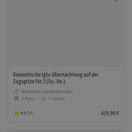
Österreich
und vielen
weiteren
europäischen
Ländern
Romantische Iglu-Übernachtung auf der
Zugspitze für 2 (So.-Do.)
Standort
Garmisch-Partenkirchen
2 Pers.
1 Nacht
Anzahl der Teilnehmer
Aktueller Preis
439,90 €
4.9
(21)
4.9 von 5 Sternen basierend auf 21 Bewertungen