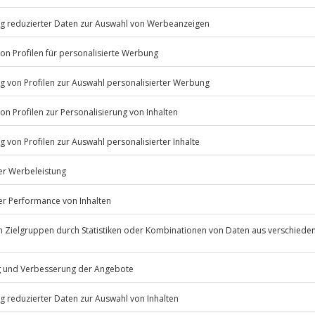
liches Abenteuer auf dich. Wenn
 PS in einem elegant-aggressiven
 kernige Biturbo-V6 katapultiert
und sorgt mit seiner satten
te. Bei der persönlichen
eitet – von einer ausführlichen
t. Extra Kilometer, ein zweiter
n Auto machen das Erlebnis rund.
Steuer eines echten
Listenansicht
© OpenStreetMaps
icht
erfügbar