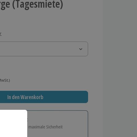
ge (Tagesmiete)
r
 MwSt.)
In den Warenkorb
tige Geschenk:
e Flexibilität und maximale Sicherheit