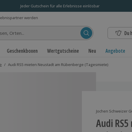
Jeder Gutschein für alle Erlebnisse einlösbar
lebnispartner werden
Du 
n...
Geschenkboxen
Wertgutscheine
Neu
Angebote
e
/
Audi RS5 mieten Neustadt am Rübenberge (Tagesmiete)
Jochen Schweizer G
Audi RS5