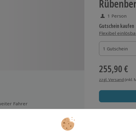
Rübenber
1 Person
Gutschein kaufen
Flexibel einlösba
1 Gutschein
1 Gutschein
1 Gutschein
255,90 €
zzgl. Versand
(inkl.
eiter Fahrer
ltgetränke vor Ort
Immer das rich
aftstoff: Benzin
Große Auswahl, voll
dreinigung