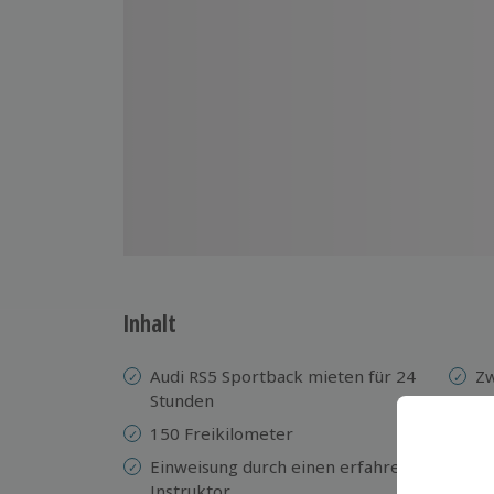
Inhalt
Audi RS5 Sportback mieten für 24
Zw
Stunden
Ka
150 Freikilometer
Kr
Einweisung durch einen erfahrenen
En
Instruktor