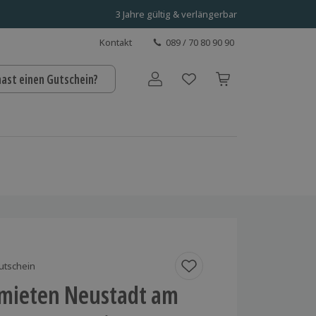
3 Jahre gültig & verlängerbar
Kontakt
089 / 70 80 90 90
hast einen Gutschein?
Benutzerkonto
utschein
 mieten Neustadt am