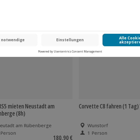
 CLUB DEAL
RS5 mieten Neustadt am
Corvette C8 fahren (1 Tag
nberge (8h)
eutadt am Rübenberge
Wunstorf
 Person
1 Person
180,90 €