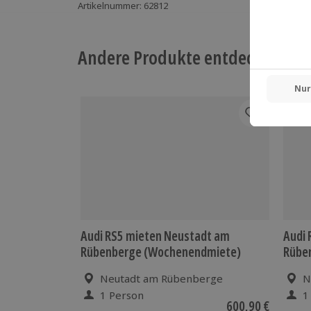
Artikelnummer
:
62812
Andere Produkte entdecken
-15%
Audi RS5 mieten Neustadt am
Audi 
Rübenberge (Wochenendmiete)
Rübe
Neutadt am Rübenberge
N
1 Person
1
600,90 €