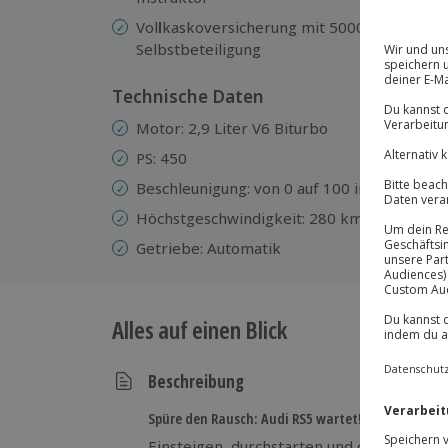
Vol
l
kaskoversicherung mit 5000 €
Selbstbeteiligung
Technische Daten
Motor: 2,9 Liter V6 Biturbo
PS: 450
Beschleunigung: von 0 auf 100 in 4 sek.
Höchstgeschwindigkeit: 280 km/h
Getriebe: Automatik
Alles auf einen Blick
Beschreibung
Spüre den Rausch: Audi RS5 wartet!
Einsteigen, durchstarten und die pure Kra