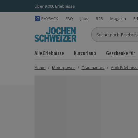
Über 9.000 Erlebnisse
PAYBACK
FAQ
Jobs
B2B
Magazin
Er
Suche nach Erlebnisse
Alle Erlebnisse
Kurzurlaub
Geschenke für
Home
/
Motorpower
/
Traumautos
/
Audi Erlebniss
Bild 1 von 5