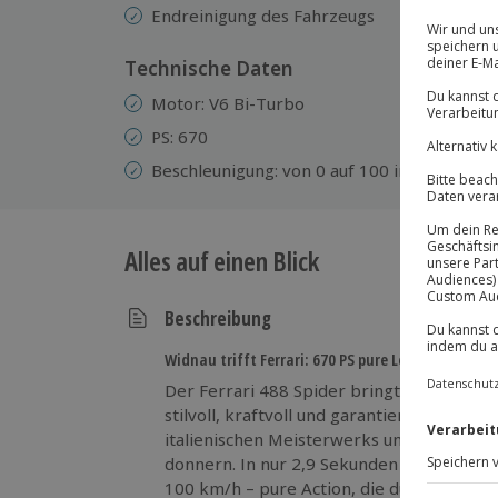
Endreinigung des Fahrzeugs
Technische Daten
Motor: V6 Bi-Turbo
PS: 670
Beschleunigung: von 0 auf 100 in 2,9 sek.
Alles auf einen Blick
Beschreibung
Widnau trifft Ferrari: 670 PS pure Leidenschaft
Der Ferrari 488 Spider bringt Adrenalin a
stilvoll, kraftvoll und garantiert aufregen
italienischen Meisterwerks und spüre, wi
donnern. In nur 2,9 Sekunden katapultiert
100 km/h – pure Action, die du in jeder F