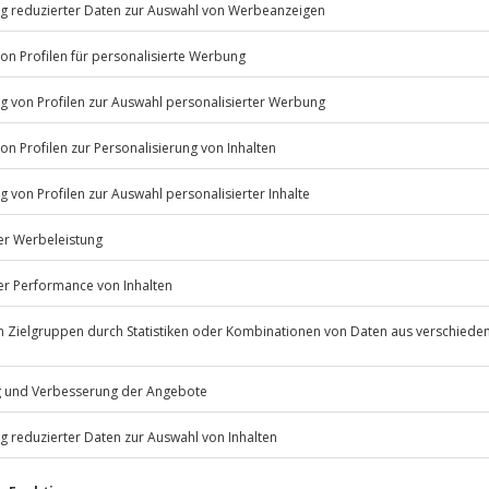
Röhren und das offene Verdeck
ommst eine ausführliche
eses atemberaubende Fahrzeug
eunige auf freien Strecken und
n. Starte dein nächstes
Listenansicht
© OpenStreetMaps
icht
erfügbar
Jochen Schweizer
GmbH
psychische Beeinträchtigungen
Mühldorfstraße 8