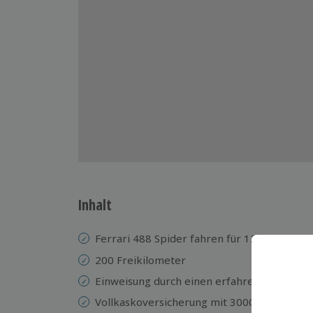
Inhalt
Ferrari 488 Spider fahren
für 12 Stunden
200 Freikilometer
Einweisung durch einen erfahrenen Instruk
Vollkaskoversicherung mit 3000 € Selbstbet