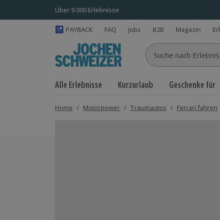
Über 9.000 Erlebnisse
PAYBACK
FAQ
Jobs
B2B
Magazin
Er
Suche nach Erlebnisse
Alle Erlebnisse
Kurzurlaub
Geschenke für
Home
/
Motorpower
/
Traumautos
/
Ferrari fahren
Bild 1 von 7