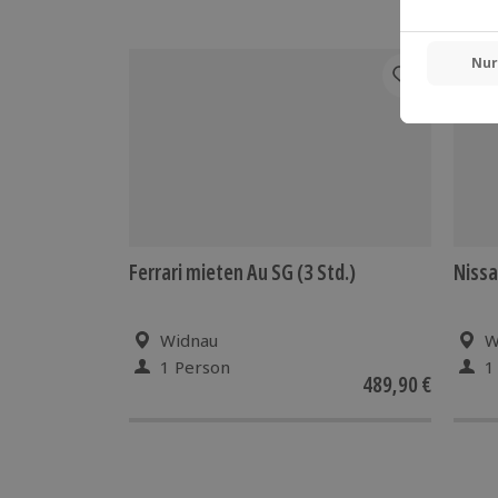
Ferrari mieten Au SG (3 Std.)
Nissa
Widnau
W
1 Person
1
489,90 €