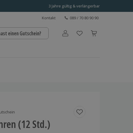
3 Jahre gültig & verlängerbar
Kontakt
089 / 70 80 90 90
hast einen Gutschein?
Benutzerkonto
utschein
hren (12 Std.)