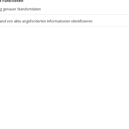
81671
München
ahre in Besitz)
eiten, außer an bundesweiten
etter wird das Erlebnis
 dem Veranstalter)
usweis/Reisepass, festes
.
Fr: 9-17 Uhr
www.b2b.jochen-schweizer.de/
ollgetankt