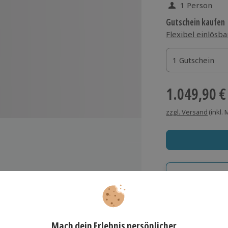
1 Person
Gutschein kaufen
Flexibel einlösba
1 Gutschein
1 Gutschein
1 Gutschein
1.049,90 €
zzgl. Versand
(inkl.
Immer das rich
Große Auswahl, voll
tor
Große Auswa
eiligung
Über 9.000 Erle