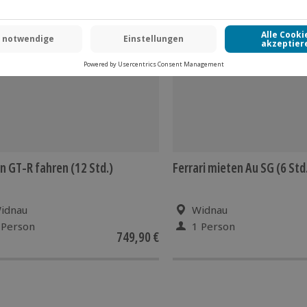
n GT-R fahren (12 Std.)
Ferrari mieten Au SG (6 Std
idnau
Widnau
 Person
1 Person
749,90 €