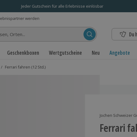
Jeder Gutschein für alle Erlebnisse einlösbar
lebnispartner werden
Du 
n...
Geschenkboxen
Wertgutscheine
Neu
Angebote
/
Ferrari fahren (12 Std.)
Jochen Schweizer G
Ferrari fa