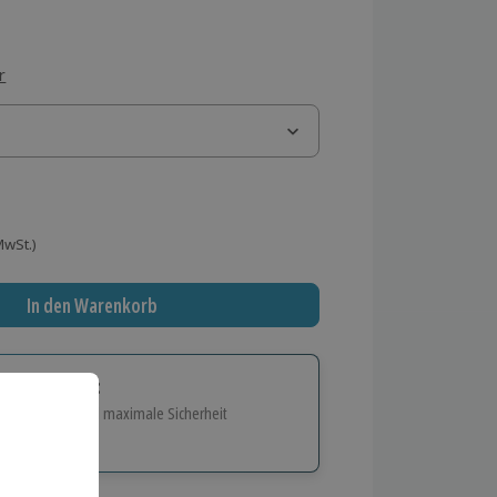
r
 MwSt.)
In den Warenkorb
tige Geschenk:
e Flexibilität und maximale Sicherheit
hl
bnisse.