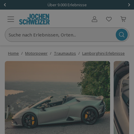
Über 9.000 Erlebnisse
Benutzerkonto
Suche nach Erlebnissen, Orten...
Home
/
Motorpower
/
Traumautos
/
Lamborghini Erlebnisse
/
L