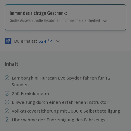
Immer das richtige Geschenk:
Große Auswahl, volle Flexibilität und maximale Sicherheit
Große Auswahl
Über 9.000 Erlebnisse.
Du erhältst
524
°P
Volle Flexibilität
Jeder Gutschein für alle Erlebnisse einlösbar.
Maximale Sicherheit
3 Jahre gültig & verlängerbar.
Inhalt
Lamborghini Huracan Evo Spyder fahren
für 12
Stunden
250 Freikilometer
Einweisung durch einen erfahrenen Instruktor
Vollkaskoversicherung mit 3000 € Selbstbeteiligung
Übernahme der Endreinigung des Fahrzeugs