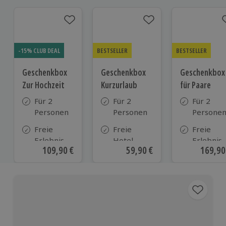
-15% CLUB DEAL
BESTSELLER
BESTSELLER
Geschenkbox
Geschenkbox
Geschenkbox
Zur Hochzeit
Kurzurlaub
für Paare
Für 2
Für 2
Für 2
Personen
Personen
Persone
Freie
Freie
Freie
Erlebnis-
Hotel-
Erlebnis-
Aktueller Preis
109,90 €
Aktueller Preis
59,90 €
Aktuell
169,90
Auswahl
Auswahl
Auswahl
an ca.
aus ca. 500
an ca. 86
610 Orten
Hotels in
Orten
Deutschland,
Österreich
und vielen
weiteren