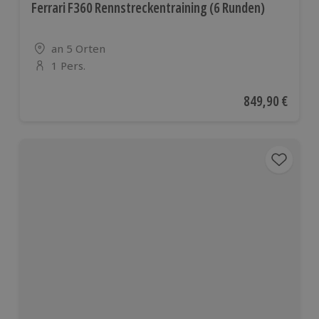
Ferrari F360 Rennstreckentraining (6 Runden)
Standort
an 5 Orten
1 Pers.
Anzahl der Teilnehmer
Aktueller Preis
849,90 €