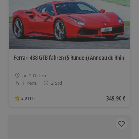
Ferrari 488 GTB fahren (5 Runden) Anneau du Rhin
Standort
an 2 Orten
1 Pers.
2 Std
Anzahl der Teilnehmer
Aktueller Preis
349,90 €
3.9
(11)
3.9 von 5 Sternen basierend auf 11 Bewertungen