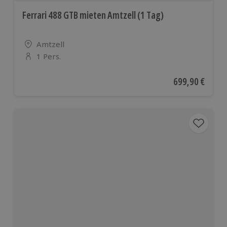
Ferrari 488 GTB mieten Amtzell (1 Tag)
Standort
Amtzell
1 Pers.
Anzahl der Teilnehmer
Aktueller Preis
699,90 €