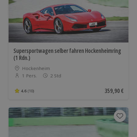
Supersportwagen selber fahren Hockenheimring
(1 Rdn.)
Standort
Hockenheim
1 Pers.
2 Std
Anzahl der Teilnehmer
Aktueller Preis
359,90 €
4.6
(10)
4.6 von 5 Sternen basierend auf 10 Bewertungen