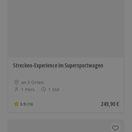
Strecken-Experience im Supersportwagen
Standort
an 3 Orten
1 Pers.
1 Std
Anzahl der Teilnehmer
Aktueller Preis
249,90 €
3.9
(16)
3.9 von 5 Sternen basierend auf 16 Bewertungen