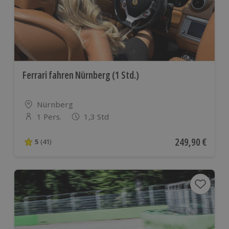
Ferrari fahren Nürnberg (1 Std.)
Standort
Nürnberg
1 Pers.
1,3 Std
Anzahl der Teilnehmer
Aktueller Preis
249,90 €
5
(41)
5 von 5 Sternen basierend auf 41 Bewertungen