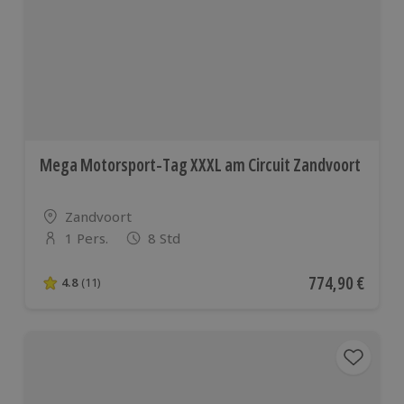
europäischen
Ländern
Mega Motorsport-Tag XXXL am Circuit Zandvoort
Standort
Zandvoort
1 Pers.
8 Std
Anzahl der Teilnehmer
Aktueller Preis
774,90 €
4.8
(11)
4.8 von 5 Sternen basierend auf 11 Bewertungen