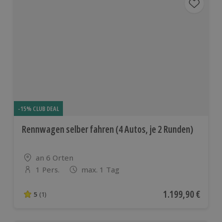
-15% CLUB DEAL
Rennwagen selber fahren (4 Autos, je 2 Runden)
Standort
an 6 Orten
1 Pers.
max. 1 Tag
Anzahl der Teilnehmer
Aktueller Preis
1.199,90 €
5
(1)
5 von 5 Sternen basierend auf 1 Bewertungen