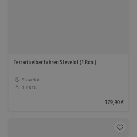
Ferrari selber fahren Stevelot (1 Rdn.)
Standort
Stavelot
1 Pers.
Anzahl der Teilnehmer
Aktueller Preis
379,90 €