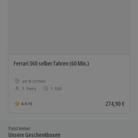
Ferrari 360 selber fahren (60 Min.)
Standort
an 8 Orten
1 Pers.
1 Std
Anzahl der Teilnehmer
Aktueller Preis
274,90 €
4.4
(9)
4.4 von 5 Sternen basierend auf 9 Bewertungen
Passt immer:
Unsere Geschenkboxen