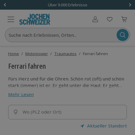
Über 9.000 Erlebnisse
Benutzerkonto
Suche nach Erlebnissen, Orten...
Home
/
Motorpower
/
Traumautos
/
Ferrari fahren
Ferrari fahren
Fürs Herz und für die Ohren. Schön rot (oft) und schön
stark (immer) ist er. Er geht unter die Haut. Er geht
ins Blut. Er geht in die Ohren. Er geht Dreihundert.
Mehr Lesen
Ferrari ist Mythos. Ferrari fahren ist mystisch.
Träume. Dann nimm Platz. Nein, nicht rechts. Du sitzt
links - hier ist der Schlüssel! Einfach tolle
Wo (PLZ oder Ort)
Sportwagenerlebnisse für jeden Typ!
Aktueller Standort