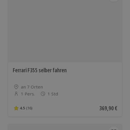
Ferrari F355 selber fahren
Standort
an 7 Orten
1 Pers.
1 Std
Anzahl der Teilnehmer
Aktueller Preis
369,90 €
4.5
(16)
4.5 von 5 Sternen basierend auf 16 Bewertungen