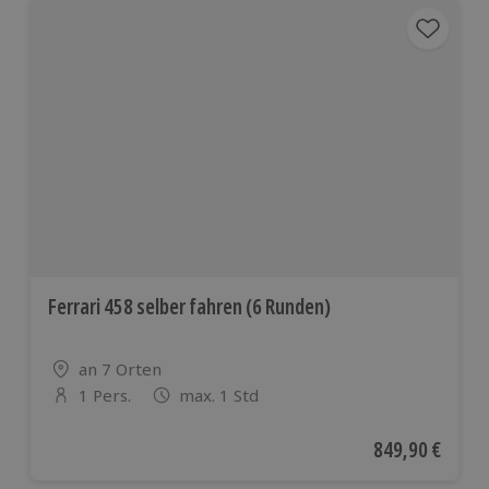
Ferrari 458 selber fahren (6 Runden)
Standort
an 7 Orten
1 Pers.
max. 1 Std
Anzahl der Teilnehmer
Aktueller Preis
849,90 €