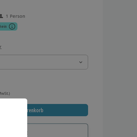
1 Person
 aus 2 Bewertungen
hein
r
 MwSt.)
In den Warenkorb
tige Geschenk: