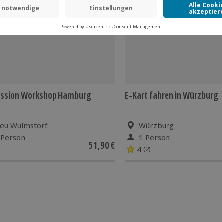
 CLUB DEAL
ussion Workshop Hamburg
E-Kart fahren in Würzburg
eu Wulmstorf
Würzburg
 Person
1 Person
51,90 €
4
(2)