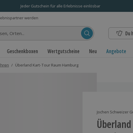
Jeder Gutschein für alle Erlebnisse einlösbar
lebnispartner werden
Du 
n...
Geschenkboxen
Wertgutscheine
Neu
Angebote
ahren
/
Überland Kart-Tour Raum Hamburg
Jochen Schweizer G
Überland