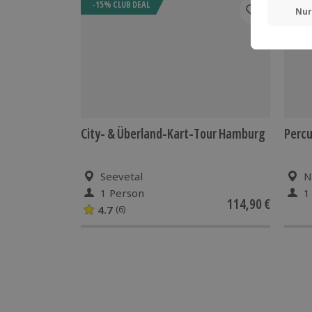
-15% CLUB DEAL
-15%
City- & Überland-Kart-Tour Hamburg
Perc
Seevetal
N
1 Person
1
114,90 €
4.7
(6)