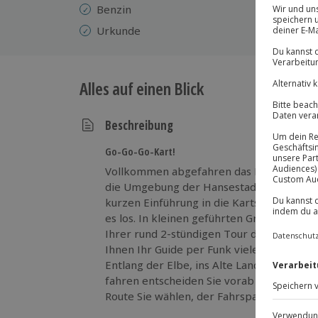
Benzin
Urkunde
Alles auf einen Blick
Beschreibung
Go-Go-Go-Kart!
Vollkommen abgefahren das Hamburger Um
die Umgebung der Hansestadt ganz hipp 
kurzen Einführung in die Karts und ein p
es los. In kleinen geführten Gruppen geb
Ihrer rund 2-stündigen Tour durch die Nat
Ihnen Ihr Guide per Funk viele spannende 
Entlang der Elbe, ins Alte Land oder zur 
fahren entscheiden Sie vorab in der Grup
Route Sie wählen, der Fahrspaß bleibt gara