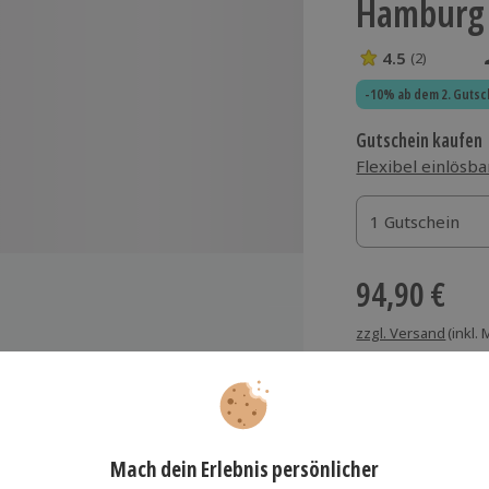
Hamburg
4.5
(2)
4.5 Sterne von 5
-10% ab dem 2. Gutsc
Gutschein kaufen
Flexibel einlösba
1 Gutschein
1 Gutschein
1 Gutschein
94,90 €
zzgl. Versand
(inkl.
de
Immer das rich