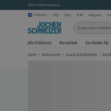
Über 9.000 Erlebnisse
PAYBACK
FAQ
Jobs
B2B
Magazin
Er
Suche nach Erlebnisse
Alle Erlebnisse
Kurzurlaub
Geschenke für
Home
/
Motorpower
/
Quads & Spaßmobile
/
Kartf
Bild 1 von 6