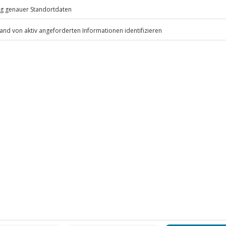
eiten, außer an bundesweiten
 bereit.
.
Fr: 9-17 Uhr
nen
www.b2b.jochen-schweizer.de/