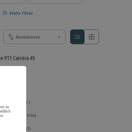
Mehr Filter
Sortieren nach
Beliebteste
Sortieren nach
e 911 Carrera 4S
f dem
em Porsche 911
gung als Co-Pilot
en
rechung durch