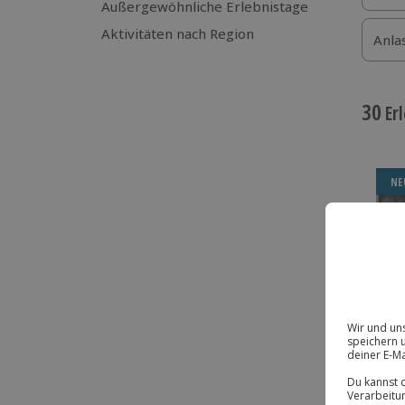
Außergewöhnliche Erlebnistage
Aktivitäten nach Region
Anla
30
Erl
NE