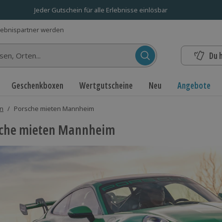
Jeder Gutschein für alle Erlebnisse einlösbar
lebnispartner werden
Du 
n...
Geschenkboxen
Wertgutscheine
Neu
Angebote
en
/
Porsche mieten Mannheim
sche mieten Mannheim