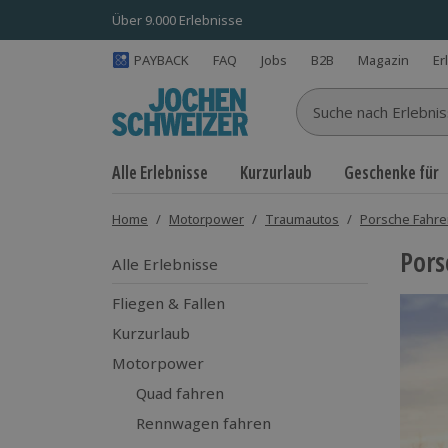
Über 9.000 Erlebnisse
PAYBACK
FAQ
Jobs
B2B
Magazin
Er
Suche nach Erlebnisse
Alle Erlebnisse
Kurzurlaub
Geschenke für
Home
/
Motorpower
/
Traumautos
/
Porsche Fahr
Por
Alle Erlebnisse
Fliegen & Fallen
Kurzurlaub
Motorpower
Quad fahren
Rennwagen fahren