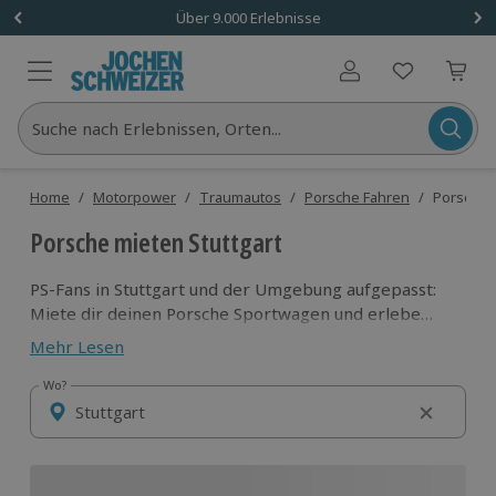
Über 9.000 Erlebnisse
Benutzerkonto
Suche nach Erlebnissen, Orten...
Home
/
Motorpower
/
Traumautos
/
Porsche Fahren
/
Porsche m
Porsche mieten Stuttgart
PS-Fans in Stuttgart und der Umgebung aufgepasst:
Miete dir deinen Porsche Sportwagen und erlebe
echte Motorpower dieser Traumautos auf den
Mehr Lesen
Straßen Baden-Württembergs. Egal ob 911 Carrera
selber fahren oder Renntaxi: Hier findest du hier alle
Wo?
Wo?
Angebote zum Porsche fahren für die
Landeshauptstadt und die ganze Region um Stuttgart.