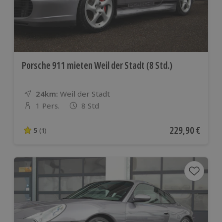
Porsche 911 mieten Weil der Stadt (8 Std.)
24km:
Entfernung
Standort
Weil der Stadt
1 Pers.
8 Std
Anzahl der Teilnehmer
Aktueller Preis
229,90 €
5
(1)
5 von 5 Sternen basierend auf 1 Bewertungen