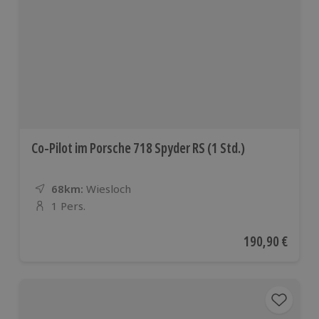
Co-Pilot im Porsche 718 Spyder RS (1 Std.)
68km:
Entfernung
Standort
Wiesloch
1 Pers.
Anzahl der Teilnehmer
Aktueller Preis
190,90 €