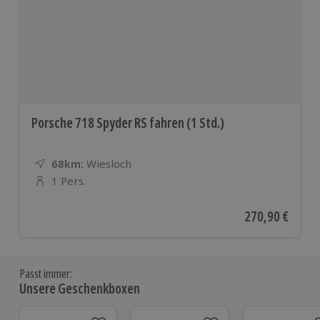
Porsche 718 Spyder RS fahren (1 Std.)
68km:
Entfernung
Standort
Wiesloch
1 Pers.
Anzahl der Teilnehmer
Aktueller Preis
270,90 €
Passt immer:
Unsere Geschenkboxen