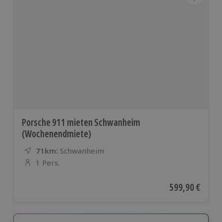
Porsche 911 mieten Schwanheim
(Wochenendmiete)
71km:
Entfernung
Standort
Schwanheim
1 Pers.
Anzahl der Teilnehmer
Aktueller Preis
599,90 €