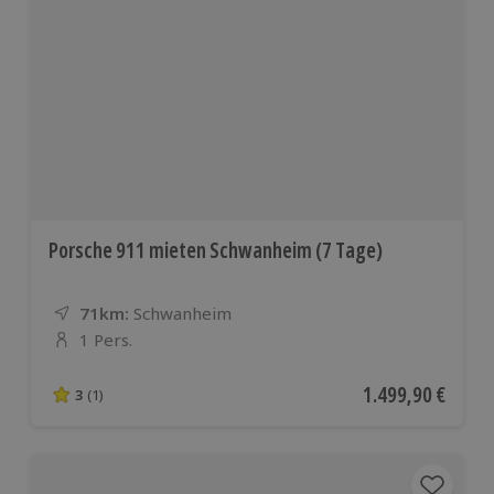
Porsche 911 mieten Schwanheim (7 Tage)
71km:
Entfernung
Standort
Schwanheim
1 Pers.
Anzahl der Teilnehmer
Aktueller Preis
1.499,90 €
3
(1)
3 von 5 Sternen basierend auf 1 Bewertungen