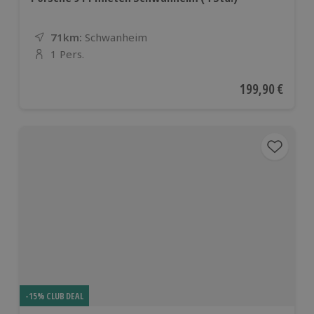
71km:
Entfernung
Standort
Schwanheim
1 Pers.
Anzahl der Teilnehmer
Aktueller Preis
199,90 €
-15% CLUB DEAL