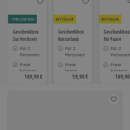
-15% CLUB DEAL
BESTSELLER
BESTSELLER
Geschenkbox
Geschenkbox
Geschenkbox
Zur Hochzeit
Kurzurlaub
für Paare
Für 2
Für 2
Für 2
Personen
Personen
Persone
Freie
Freie
Freie
Erlebnis-
Hotel-
Erlebnis-
Aktueller Preis
109,90 €
Aktueller Preis
59,90 €
Aktuell
169,90
Auswahl
Auswahl
Auswahl
an ca.
aus ca. 500
an ca. 86
610 Orten
Hotels in
Orten
Deutschland,
Österreich
und vielen
weiteren
europäischen
Ländern