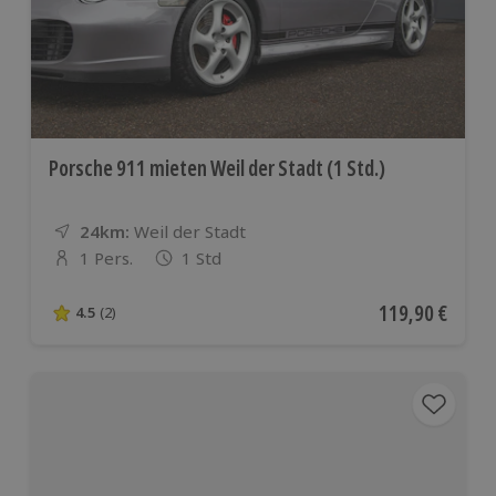
Porsche 911 mieten Weil der Stadt (1 Std.)
24km:
Entfernung
Standort
Weil der Stadt
1 Pers.
1 Std
Anzahl der Teilnehmer
Aktueller Preis
119,90 €
4.5
(2)
4.5 von 5 Sternen basierend auf 2 Bewertungen