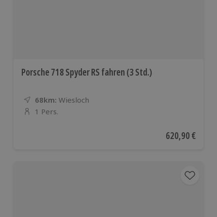
Porsche 718 Spyder RS fahren (3 Std.)
68km:
Entfernung
Standort
Wiesloch
1 Pers.
Anzahl der Teilnehmer
Aktueller Preis
620,90 €