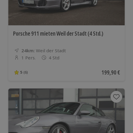
Porsche 911 mieten Weil der Stadt (4 Std.)
24km:
Entfernung
Standort
Weil der Stadt
1 Pers.
4 Std
Anzahl der Teilnehmer
Aktueller Preis
199,90 €
5
(6)
5 von 5 Sternen basierend auf 6 Bewertungen