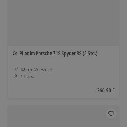
Co-Pilot im Porsche 718 Spyder RS (2 Std.)
68km:
Entfernung
Standort
Wiesloch
1 Pers.
Anzahl der Teilnehmer
Aktueller Preis
360,90 €