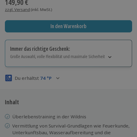
149,90 €
zzgl. Versand
(inkl. MwSt.)
In den Warenkorb
Immer das richtige Geschenk:
Große Auswahl, volle Flexibilität und maximale Sicherheit
Große Auswahl
Über 9.000 Erlebnisse.
Du erhältst
74
°P
Volle Flexibilität
Jeder Gutschein für alle Erlebnisse einlösbar.
Maximale Sicherheit
3 Jahre gültig & verlängerbar.
Inhalt
Überlebenstraining in der Wildnis
Vermittlung von Survival-Grundlagen wie Feuerkunde,
Unterkunftsbau, Wasseraufbereitung und die