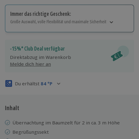
Immer das richtige Geschenk:
Große Auswahl, volle Flexibilität und maximale Sicherheit
Große Auswahl
Über 9.000 Erlebnisse.
Volle Flexibilität
-15%* Club Deal verfügbar
Jeder Gutschein für alle Erlebnisse einlösbar.
Direktabzug im Warenkorb
Maximale Sicherheit
Melde dich hier an
3 Jahre gültig & verlängerbar.
Du erhältst
84
°P
Inhalt
Übernachtung im Baumzelt für 2 in ca. 3 m Höhe
Begrüßungssekt