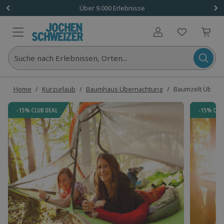
Über 9.000 Erlebnisse
Benutzerkonto
Suche nach Erlebnissen, Orten...
Home
/
Kurzurlaub
/
Baumhaus Übernachtung
/
Baumzelt Übernac
-15% CLUB DEAL
-15% CLU