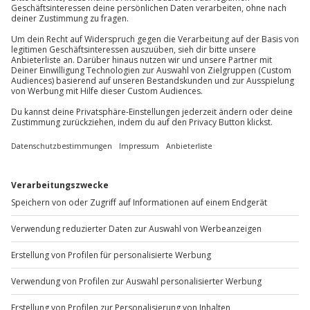
81671
München
Du erreichst uns telefonisch zu folgenden Zeiten,
außer an bundesweiten Feiertagen:
Mo-Fr: 8-20 Uhr | Sa: 10-16 Uhr
Du möchtest als Firma bestellen?
Sichere Dir attraktive Firmenkunden Vorteile.
+49 89 / 60 60 89 700
Mo-Fr: 9-17 Uhr
b2b@jochen-schweizer.de
www.b2b.jochen-schweizer.de/
Artikelnummer
:
12286