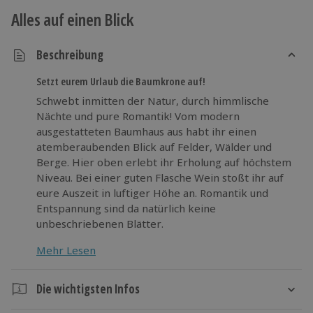
Alles auf einen Blick
Beschreibung
Setzt eurem Urlaub die Baumkrone auf!
Schwebt inmitten der Natur, durch himmlische
Nächte und pure Romantik! Vom modern
ausgestatteten Baumhaus aus habt ihr einen
atemberaubenden Blick auf Felder, Wälder und
Berge. Hier oben erlebt ihr Erholung auf höchstem
Niveau. Bei einer guten Flasche Wein stoßt ihr auf
eure Auszeit in luftiger Höhe an. Romantik und
Entspannung sind da natürlich keine
unbeschriebenen Blätter.
Mehr Lesen
Treibt eure Auszeit auf die Spitze und kommt im
Baumwipfel mal richtig runter!
Die wichtigsten Infos