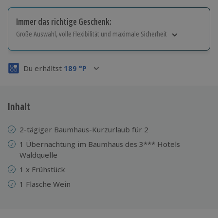
Immer das richtige Geschenk:
Große Auswahl, volle Flexibilität und maximale Sicherheit
Große Auswahl
Über 9.000 Erlebnisse.
Du erhältst
189
°P
Volle Flexibilität
Jeder Gutschein für alle Erlebnisse einlösbar.
Maximale Sicherheit
3 Jahre gültig & verlängerbar.
Inhalt
2-tägiger Baumhaus-Kurzurlaub für 2
1 Übernachtung im Baumhaus des 3*** Hotels
Waldquelle
1 x Frühstück
1 Flasche Wein