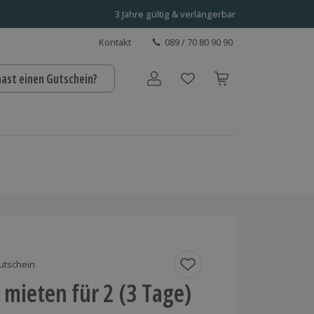
3 Jahre gültig & verlängerbar
Kontakt
089 / 70 80 90 90
hast einen Gutschein?
Benutzerkonto
utschein
mieten für 2 (3 Tage)