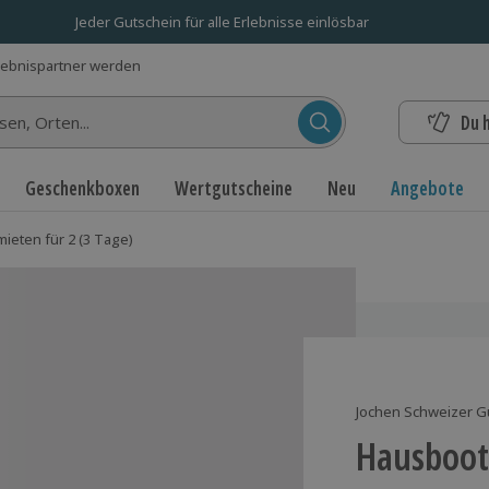
Jeder Gutschein für alle Erlebnisse einlösbar
lebnispartner werden
Du 
n...
Geschenkboxen
Wertgutscheine
Neu
Angebote
ieten für 2 (3 Tage)
Jochen Schweizer G
Hausboot 