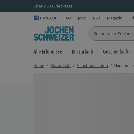
Über 9.000 Erlebnisse
PAYBACK
FAQ
Jobs
B2B
Magazin
Er
Suche nach Erlebnisse
Alle Erlebnisse
Kurzurlaub
Geschenke für
Home
/
Kurzurlaub
/
Hausboot mieten
/
Hausboot m
Bild 1 von 6