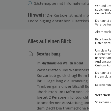
Gästemappe mit Infomaterial zu Unterkun
Hinweis:
Die Kurtaxe ist nicht inbegriffen (Be
Endreinigung entstehen Zusatzkosten von 100 
Alles auf einen Blick
Beschreibung
Im Rhythmus der Wellen leben!
Wasserratten und Wellenberauschte lieg
Kurzurlaub goldrichtig! Beim Hausboot mi
ihr 3 Tage lang die Brandung der Ostsee 
Treiben ganz unverfälscht! Euer Hausboo
überbieten: Im Hafen von Schleswig oder 
bietet 2 Personen lichtdurchflutetes Woh
topmoderner Ausstattung und gleich 2 So
dem Dach! Die traumschöne Natur mit ih