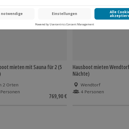
oot mieten mit Sauna für 2 (5
Hausboot mieten Wendtorf 
)
Nächte)
n 2 Orten
Wendtorf
 Personen
4 Personen
769,90 €