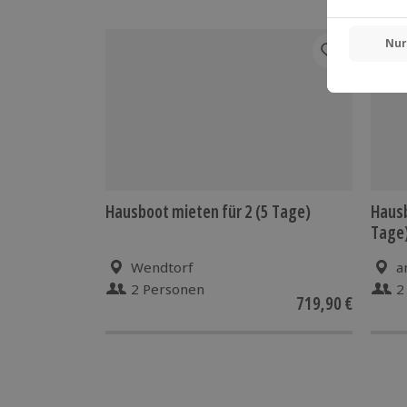
Hausboot mieten für 2 (5 Tage)
Hausb
Tage
Wendtorf
a
2 Personen
2
719,90 €