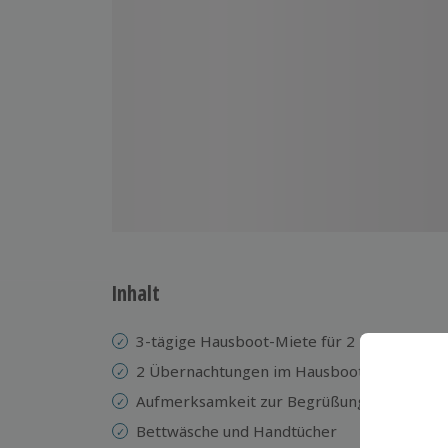
Inhalt
3-tägige Hausboot-Miete für 2
2 Übernachtungen im Hausboot
Aufmerksamkeit zur Begrüßung
Bettwäsche und Handtücher