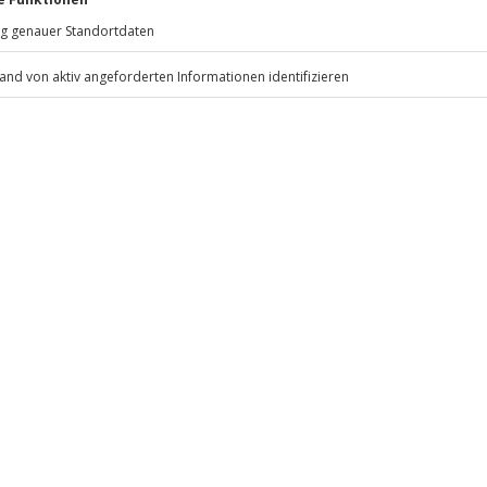
81671
München
eiten, außer an bundesweiten
cher
.
ng von 2 Personen möglich.
Fr: 9-17 Uhr
www.b2b.jochen-schweizer.de/