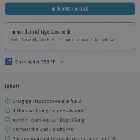
In den Warenkorb
Immer das richtige Geschenk:
Große Auswahl, volle Flexibilität und maximale Sicherheit
Große Auswahl
Über 9.000 Erlebnisse.
Du erhältst
359
°P
Volle Flexibilität
Jeder Gutschein für alle Erlebnisse einlösbar.
Maximale Sicherheit
3 Jahre gültig & verlängerbar.
Inhalt
5-tägige Hausboot-Miete für 2
4 Übernachtungen im Hausboot
Aufmerksamkeit zur Begrüßung
Bettwäsche und Handtücher
Gästemappe mit Infomaterial zu Unterkunft &