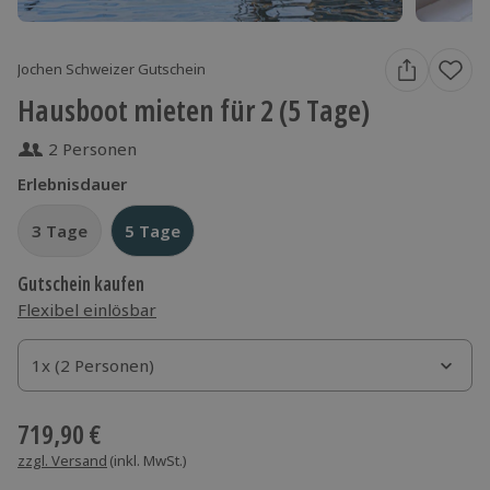
Jochen Schweizer Gutschein
Hausboot mieten für 2 (5 Tage)
2 Personen
Erlebnisdauer
3 Tage
3 Tage
5 Tage
5 Tage
Gutschein kaufen
Flexibel einlösbar
1x (2 Personen)
1x (2 Personen)
1x (2 Personen)
719,90 €
zzgl. Versand
(inkl. MwSt.)