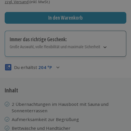
zzgl. Versand
(inkl. MwSt.)
In den Warenkorb
Immer das richtige Geschenk:
Große Auswahl, volle Flexibilität und maximale Sicherheit
Große Auswahl
Über 9.000 Erlebnisse.
Du erhältst
204
°P
Volle Flexibilität
Jeder Gutschein für alle Erlebnisse einlösbar.
Maximale Sicherheit
3 Jahre gültig & verlängerbar.
Inhalt
2 Übernachtungen im Hausboot mit Sauna und
Sonnenterrassen
Aufmerksamkeit zur Begrüßung
Bettwäsche und Handtücher