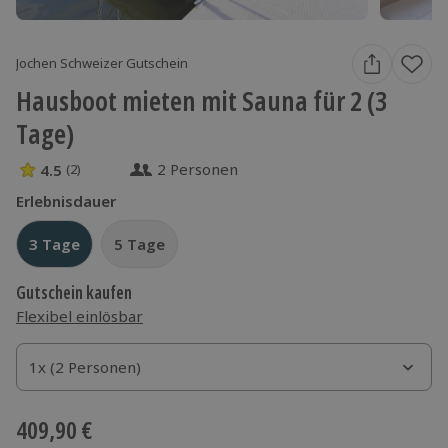
Jochen Schweizer Gutschein
Hausboot mieten mit Sauna für 2 (3
Tage)
2 Personen
4.5
(2)
4.5 Sterne von 5 aus 2 Bewertungen
Erlebnisdauer
3 Tage
3 Tage
5 Tage
5 Tage
Gutschein kaufen
Flexibel einlösbar
1x (2 Personen)
1x (2 Personen)
1x (2 Personen)
409,90 €