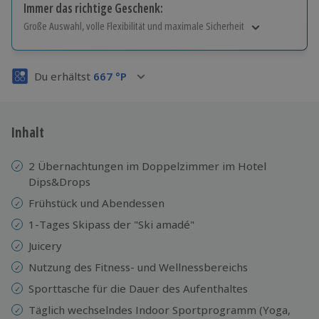
Immer das richtige Geschenk:
Große Auswahl, volle Flexibilität und maximale Sicherheit
Große Auswahl
Über 9.000 Erlebnisse.
Du erhältst
667
°P
Volle Flexibilität
Jeder Gutschein für alle Erlebnisse einlösbar.
Maximale Sicherheit
3 Jahre gültig & verlängerbar.
Inhalt
2 Übernachtungen im Doppelzimmer im Hotel
Dips&Drops
Frühstück und Abendessen
1-Tages Skipass der "Ski amadé"
Juicery
Nutzung des Fitness- und Wellnessbereichs
Sporttasche für die Dauer des Aufenthaltes
Täglich wechselndes Indoor Sportprogramm (Yoga,