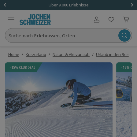
Über 9.000 Erlebnisse
Benutzerkonto
Suche nach Erlebnissen, Orten...
Home
/
Kurzurlaub
/
Natur- & Aktivurlaub
/
Urlaub in den Bergen
-15% CLUB DEAL
-15% CLU