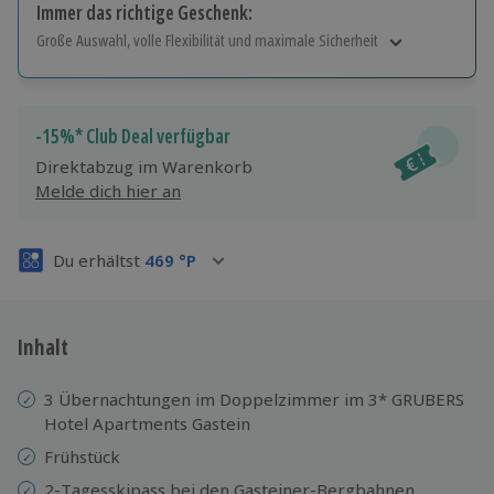
Immer das richtige Geschenk:
Große Auswahl, volle Flexibilität und maximale Sicherheit
Große Auswahl
Über 9.000 Erlebnisse.
Volle Flexibilität
-15%* Club Deal verfügbar
Jeder Gutschein für alle Erlebnisse einlösbar.
Direktabzug im Warenkorb
Maximale Sicherheit
Melde dich hier an
3 Jahre gültig & verlängerbar.
Du erhältst
469
°P
Inhalt
3 Übernachtungen im Doppelzimmer im 3* GRUBERS
Hotel Apartments Gastein
Frühstück
2-Tagesskipass bei den Gasteiner-Bergbahnen