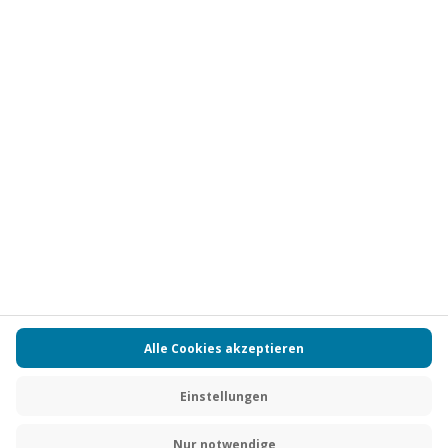
Vertrag widerrufen
FAQs
Kontakt
Zahlungsarten
Über uns
Magazin
Jobs
Partnerprogramm
PAYBACK
Versand und Lieferung
Presse
AGB
Cookie Einstellungen
Datenschutz
Nutzungsbedingungen
Online-Marktplatz
Barrierefreiheit
Grounding Page
Compliance
Impressum
RECHNUNG