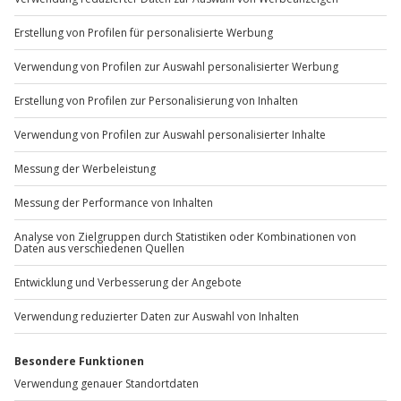
Sichere Dir attraktive Firmenkunden Vorteile.
+49 89 / 60 60 89 700
Mo-Fr: 9-17 Uhr
b2b@jochen-schweizer.de
www.b2b.jochen-schweizer.de/
Artikelnummer
:
48292
Andere Produkte entdecken