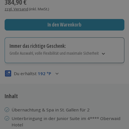
384,90 €
zzgl. Versand
(inkl. MwSt.)
In den Warenkorb
Immer das richtige Geschenk:
Große Auswahl, volle Flexibilität und maximale Sicherheit
Große Auswahl
Über 9.000 Erlebnisse.
Du erhältst
192
°P
Volle Flexibilität
Jeder Gutschein für alle Erlebnisse einlösbar.
Maximale Sicherheit
3 Jahre gültig & verlängerbar.
Inhalt
Übernachtung & Spa in St. Gallen für 2
Unterbringung in der Junior Suite im 4**** Oberwaid
Hotel