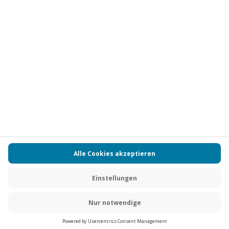
Vertrag widerrufen
FAQs
Kontakt
Zahlungsarten
Über uns
Magazin
Jobs
Partnerprogramm
PAYBACK
Versand und Lieferung
Presse
AGB
Cookie Einstellungen
Datenschutz
Nutzungsbedingungen
Online-Marktplatz
Barrierefreiheit
Grounding Page
Compliance
Impressum
RECHNUNG