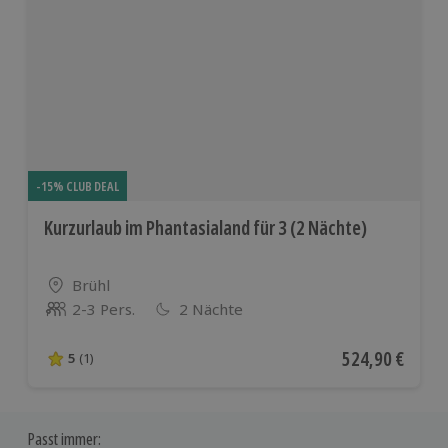
-15% CLUB DEAL
Kurzurlaub im Phantasialand für 3 (2 Nächte)
Standort
Brühl
2-3 Pers.
2 Nächte
Anzahl der Teilnehmer
Aktueller Preis
524,90 €
5
(1)
5 von 5 Sternen basierend auf 1 Bewertungen
Passt immer: