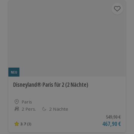
NEU
Disneyland® Paris für 2 (2 Nächte)
Standort
Paris
2 Pers.
2 Nächte
Anzahl der Teilnehmer
Ursprünglicher P
549,90 €
Aktueller Preis
467,90 €
3.7
(3)
3.7 von 5 Sternen basierend auf 3 Bewertungen