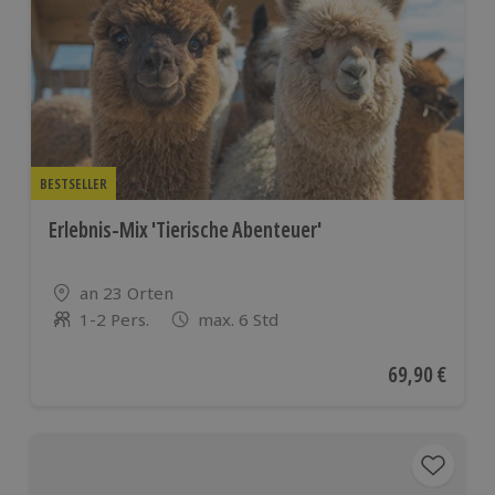
BESTSELLER
Erlebnis-Mix 'Tierische Abenteuer'
Standort
an 23 Orten
1-2 Pers.
max. 6 Std
Anzahl der Teilnehmer
Aktueller Pre
69,90 €