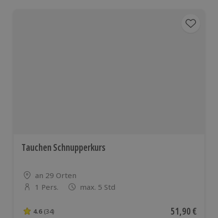
Tauchen Schnupperkurs
Standort
an 29 Orten
1 Pers.
max. 5 Std
Anzahl der Teilnehmer
Aktueller Pre
51,90 €
4.6
(34)
4.6 von 5 Sternen basierend auf 34 Bewertungen