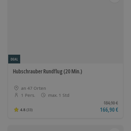
DEAL
Hubschrauber Rundflug (20 Min.)
Standort
an 47 Orten
1 Pers.
max. 1 Std
Anzahl der Teilnehmer
Ursprünglicher P
184,90 €
Aktueller Preis
166,90 €
4.8
(33)
4.8 von 5 Sternen basierend auf 33 Bewertungen