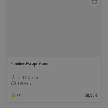
Familien Escape Game
Standort
an 11 Orten
1-8 Pers.
Anzahl der Teilnehmer
Aktueller Pre
38,90 €
1
(1)
1 von 5 Sternen basierend auf 1 Bewertungen