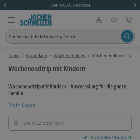
Über 9.000 Erlebnisse
Benutzerkonto
Suche nach Erlebnissen, Orten...
Home
/
Kurzurlaub
/
Wochenendtrips
/
Wochenendtrip mit Kinde
Wochenendtrip mit Kindern
Wochenendtrip mit Kindern – Abwechslung für die ganze
Familie
Mit Kindern zieht das Leben nur noch an einem
Mehr Lesen
vorbei? Nichts da! Die Wochenendausflüge mit
Kindern bieten
spannende Abwechslung für Groß
und Klein
Wo (PLZ oder Ort)
. Also schnapp dir den Nachwuchs und zieh
los ins
gemeinsame Familienabenteuer
!
Aktueller Standort