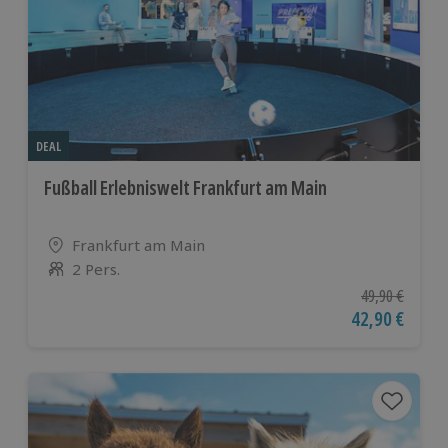
DEAL
Fußball Erlebniswelt Frankfurt am Main
Standort
Frankfurt am Main
2 Pers.
Anzahl der Teilnehmer
Ursprünglicher
49,90 €
Aktueller Pre
42,90 €