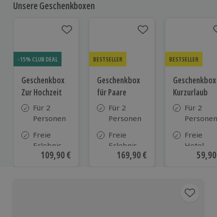
Unsere Geschenkboxen
-15% CLUB DEAL
BESTSELLER
BESTSELLER
Geschenkbox
Geschenkbox
Geschenkbox
Zur Hochzeit
für Paare
Kurzurlaub
Für 2
Für 2
Für 2
Personen
Personen
Persone
Freie
Freie
Freie
Erlebnis-
Erlebnis-
Hotel-
Aktueller Preis
109,90 €
Aktueller Preis
169,90 €
Aktue
59,90
Auswahl
Auswahl
Auswahl
an ca.
an ca. 860
aus ca. 5
610 Orten
Orten
Hotels in
Deutschl
Österrei
und viele