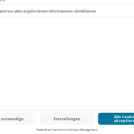
rk, Wetterfeste Kleidung
.
Fr: 9-17 Uhr
www.b2b.jochen-schweizer.de/