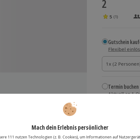
2
5
(1)
5 Sterne von 5 
Gutschein kauf
Flexibel einlö
1x (2 Personen)
1x (2 Personen
1x (2 Personen
Termin buchen
Aktuell an 1 O
Wähle im nächs
82,90 €
 um Alpakas
paka
zzgl. Versand
(inkl.