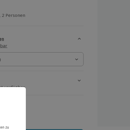
2 Personen
aus 1 Bewertungen
en
sbar
)
)
rt verfügbar
ten Schritt einen Termin aus
 MwSt.)