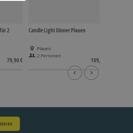
für 2
Candle Light Dinner Plauen
Alpaka 
Plauen
Quer
2 Personen
2 P
79,90 €
109,90 €
5
(1)
nieren