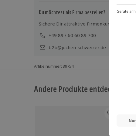
Ausrüstung & Kleidung
Du möchtest als Firma bestellen?
Mitzubringen: Festes, flaches Schuhwe
Sichere Dir attraktive Firmenkunden Vorteile
Teilnehmer
+49 89 / 60 60 89 700
Mo-
2-12 Personen
b2b@jochen-schweizer.de
Artikelnummer
:
39754
Andere Produkte entdecken