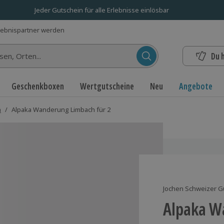
Jeder Gutschein für alle Erlebnisse einlösbar
lebnispartner werden
Du 
n...
Geschenkboxen
Wertgutscheine
Neu
Angebote
n
/
Alpaka Wanderung Limbach für 2
Jochen Schweizer G
Alpaka W