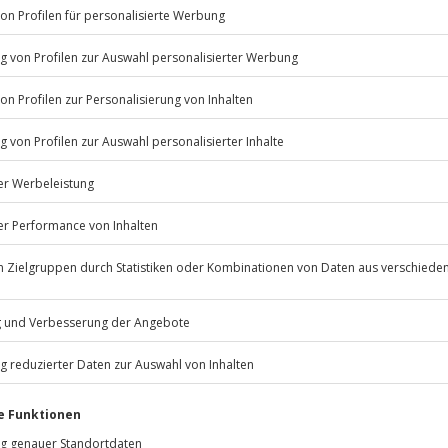
. 2,5 Stunden)
Listenansicht
© OpenStreetMaps
icht
ng eines Erziehungsberechtigten
Beweglichkeit
Jochen Schweizer
GmbH
Mühldorfstraße 8
81671
München
eiten, außer an bundesweiten