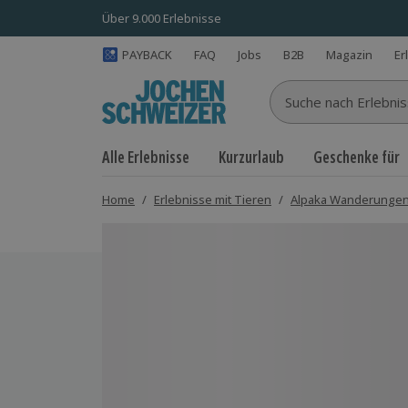
Über 9.000 Erlebnisse
PAYBACK
FAQ
Jobs
B2B
Magazin
Er
Suche nach Erlebnisse
Alle Erlebnisse
Kurzurlaub
Geschenke für
Home
/
Erlebnisse mit Tieren
/
Alpaka Wanderunge
Bild 1 von 4