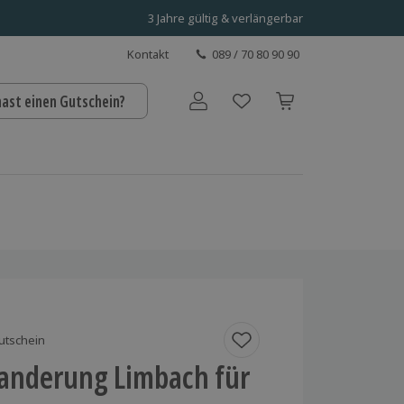
3 Jahre gültig & verlängerbar
Kontakt
089 / 70 80 90 90
hast einen Gutschein?
Benutzerkonto
utschein
anderung Limbach für