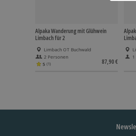
Alpaka Wanderung mit Glühwein
Alpa
Limbach für 2
Limb
Limbach OT Buchwald
L
2 Personen
1
87,90 €
5
(1)
Newslet