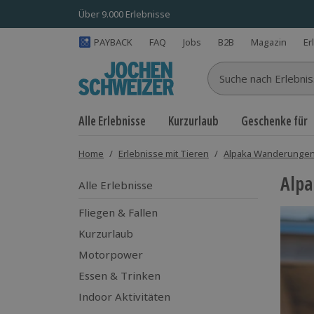
Über 9.000 Erlebnisse
PAYBACK
FAQ
Jobs
B2B
Magazin
Er
Suche nach Erlebnisse
Alle Erlebnisse
Kurzurlaub
Geschenke für
Home
/
Erlebnisse mit Tieren
/
Alpaka Wanderunge
Alp
Alle Erlebnisse
Fliegen & Fallen
Kurzurlaub
Motorpower
Essen & Trinken
Indoor Aktivitäten