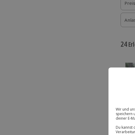
Prei
Anla
24
Erl