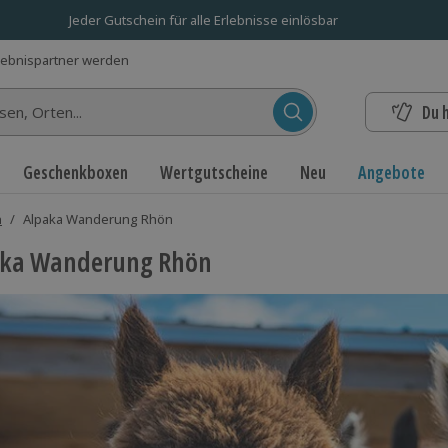
Jeder Gutschein für alle Erlebnisse einlösbar
lebnispartner werden
Du 
n...
Geschenkboxen
Wertgutscheine
Neu
Angebote
n
/
Alpaka Wanderung Rhön
aka Wanderung Rhön