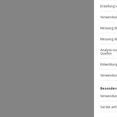
-1
Passt
-15% 