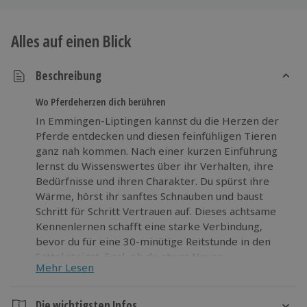
Alles auf einen Blick
Beschreibung
Wo Pferdeherzen dich berühren
In Emmingen-Liptingen kannst du die Herzen der
Pferde entdecken und diesen feinfühligen Tieren
ganz nah kommen. Nach einer kurzen Einführung
lernst du Wissenswertes über ihr Verhalten, ihre
Bedürfnisse und ihren Charakter. Du spürst ihre
Wärme, hörst ihr sanftes Schnauben und baust
Schritt für Schritt Vertrauen auf. Dieses achtsame
Kennenlernen schafft eine starke Verbindung,
bevor du für eine 30-minütige Reitstunde in den
Sattel steigst. Egal, ob du etwas Neues
Mehr Lesen
ausprobieren oder deine Erfahrungen erweitern
möchtest – hier hast du die Möglichkeit, über dich
hinauszuwachsen, mutig zu sein und Freiheit zu
Die wichtigsten Infos