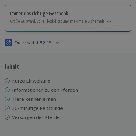
Immer das richtige Geschenk:
Große Auswahl, volle Flexibilität und maximale Sicherheit
Große Auswahl
Über 9.000 Erlebnisse.
Du erhältst
52
°P
Volle Flexibilität
Jeder Gutschein für alle Erlebnisse einlösbar.
Maximale Sicherheit
3 Jahre gültig & verlängerbar.
Inhalt
Kurze Einweisung
Informationen zu den Pferden
Tiere kennenlernen
30-minütige Reitstunde
Versorgen der Pferde