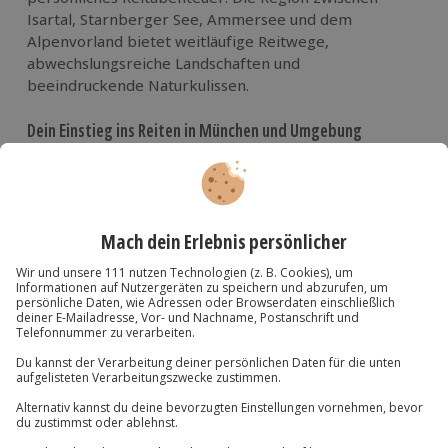
Isartal, Starnberger See, Ammersee und dem
Alpenvorland bietet weitläufige Reitwege,
abwechslungsreiche Landschaften und
beeindruckende Naturkulissen.
Dein Einstieg ins Reiten in München und Umgebung
Viele Reitställe und Reitschulen im Münchner Umland
bieten vielfältige Angebote:
Reitunterricht für Anfänger in München
Fortgeschrittenen-Training und Sitzschulung
Geführte Ausritte im Münchner Umland
Ponyreiten für Kinder
Romantische Sonnenuntergangsritte
Beim
Reiten lernen in München
trainierst du nicht nur
Balance und Koordination. Studien zeigen, dass der
Umgang mit Pferden Gleichgewicht, Körperhaltung
und Tiefenmuskulatur stärkt. Gleichzeitig wirkt Zeit in
der Natur stressreduzierend und fördert das mentale
Wohlbefinden.