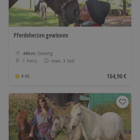
Pferdeherzen gewinnen
48km:
Entfernung
Standort
Dasing
1 Pers.
max. 3 Std
Anzahl der Teilnehmer
Aktueller Preis
104,90 €
5
(6)
5 von 5 Sternen basierend auf 6 Bewertungen