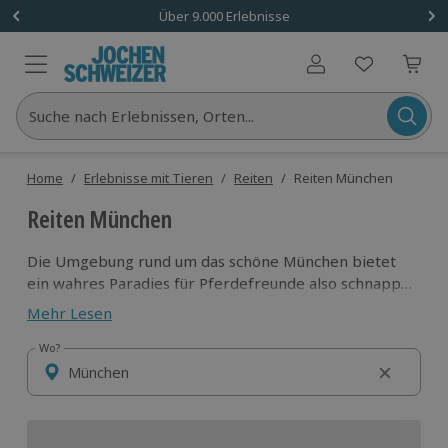
Über 9.000 Erlebnisse
Benutzerkonto
Suche nach Erlebnissen, Orten...
Home
/
Erlebnisse mit Tieren
/
Reiten
/
Reiten München
Reiten München
Die Umgebung rund um das schöne München bietet
ein wahres Paradies für Pferdefreunde also schnapp
dir die Zügel und starte in dein persönliches
Mehr Lesen
Reitabenteuer! Egal ob Anfänger, Fortgeschrittener
oder Profi - wir bieten für jeden Pferdefreund den
Wo?
Wo?
passenden Reitkurs und tierisch viel Spaß! Mach dein
Leben zu einem Ponyhof!