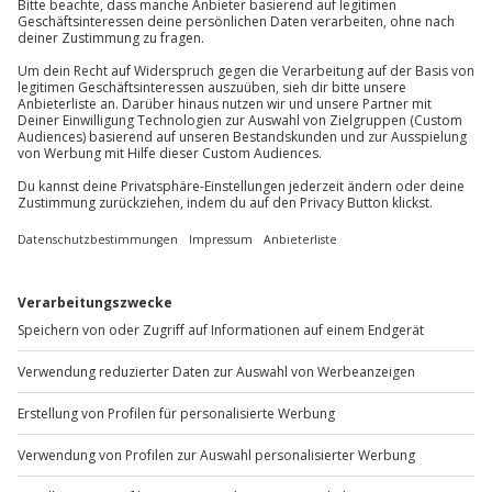
Daten & Fakten zu Reiten München
Region:
München und Oberbayern (Isartal,
Starnberg, Ammersee, Dachau)
Angebote:
Reitunterricht, Ausritte, Geländeritte,
Reitkurse für Anfänger und Fortgeschrittene
Zielgruppen:
Kinder, Erwachsene, Paare, Gruppen,
Teams
Geschenkidee:
Reiten Gutschein München als
Erlebnisgeschenk
Umgebung:
Wälder, Wiesen, teils Alpenblick –
naturnahe Reitwege im Umland
Saisonalität:
Ganzjährig möglich, Ausritte
besonders beliebt im Frühling und Herbst
Ausrüstung:
Feste Schuhe mit Absatz, bequeme
Kleidung; Sicherheitsausstattung wird in der Regel
gestellt
FAQ – Häufige Fragen zu Reiten in München