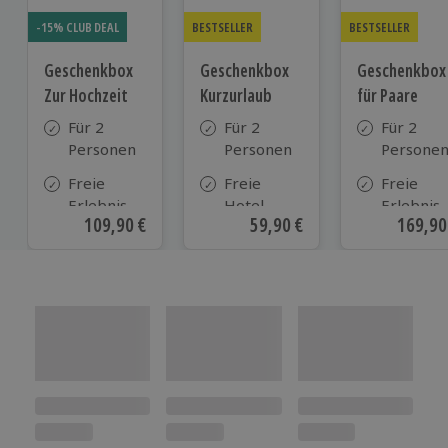
-15% CLUB DEAL
BESTSELLER
BESTSELLER
Geschenkbox
Geschenkbox
Geschenkbox
Zur Hochzeit
Kurzurlaub
für Paare
Für 2
Für 2
Für 2
Personen
Personen
Persone
Freie
Freie
Freie
Erlebnis-
Hotel-
Erlebnis-
Aktueller Preis
109,90 €
Aktueller Preis
59,90 €
Aktuell
169,90
Auswahl
Auswahl
Auswahl
an ca.
aus ca. 500
an ca. 86
610 Orten
Hotels in
Orten
Deutschland,
Österreich
und vielen
weiteren
europäischen
Ländern