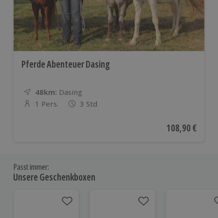
Pferde Abenteuer Dasing
48km:
Entfernung
Standort
Dasing
1 Pers.
3 Std
Anzahl der Teilnehmer
Aktueller Preis
108,90 €
Passt immer:
Unsere Geschenkboxen