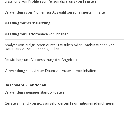
Wo kann man in München reiten?
In München und Umgebung gibt es zahlreiche
Reitschulen und Reiterhöfe, insbesondere im Umland
Richtung Isartal, Starnberger See und Ammersee.
Was kostet Reiten in München?
Die Preise variieren je nach Dauer, Art des Angebots
und Leistungsumfang. Konkrete Informationen
erhältst du beim jeweiligen Anbieter.
Gibt es Reitangebote für Anfänger in München?
Ja, viele Anbieter ermöglichen Reitunterricht für
Anfänger inklusive Einweisung und Begleitung durch
erfahrene Reitlehrer.
Sind Ausritte im Gelände bei München möglich?
Geführte Ausritte im Münchner Umland finden meist in
Wald- und Wiesenregionen außerhalb des
Stadtzentrums statt.
Gibt es Reiten für Erwachsene in München?
Ja, vom Einsteigerkurs bis zum Fortgeschrittenen-
Training existieren spezielle Angebote für