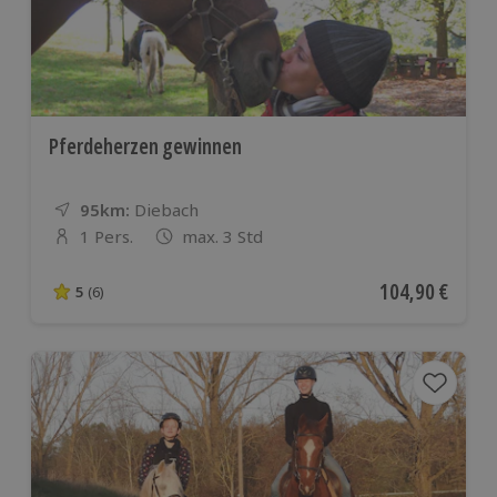
Pferdeherzen gewinnen
95km:
Entfernung
Standort
Diebach
1 Pers.
max. 3 Std
Anzahl der Teilnehmer
Aktueller Preis
104,90 €
5
(6)
5 von 5 Sternen basierend auf 6 Bewertungen