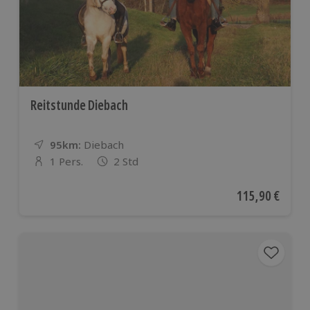
Reitstunde Diebach
95km:
Entfernung
Standort
Diebach
1 Pers.
2 Std
Anzahl der Teilnehmer
Aktueller Preis
115,90 €