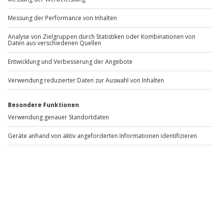
Dauer:
60 Minuten bis mehrere Stunden (je nach
Erlebnis)
Betreuung:
Einweisung und Begleitung durch
erfahrene Reitlehrer oder Guides
Voraussetzungen:
Normale körperliche Fitness,
keine schweren gesundheitlichen Einschränkungen
Ausrüstung:
Reithelm wird meist gestellt; festes
Schuhwerk erforderlich
Buchung:
Direkttermin oder flexibel als Gutschein
Wo kann man in Stuttgart reiten?
Reiterlebnisse finden in naturnahen Gebieten rund um
Stuttgart statt. Je nach Anbieter liegen die Standorte in
idyllischen Randlagen oder im näheren Umland. Die
genaue Adresse erhältst du nach der Buchung.
Reiten in Stuttgart für Anfänger und Fortgeschrittene
Reiten für Anfänger in Stuttgart
beinhaltet in der
Regel eine ausführliche Einweisung in den Umgang mit
dem Pferd sowie erste Übungen in Schritt und Trab.