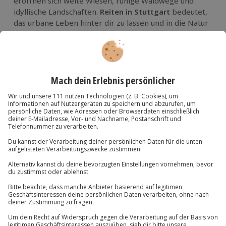
eröffnen sich weite Wiesen, ruhige Waldwege und
idyllische Landschaften.
Reiten in Stuttgart
bedeutet,
das urbane Leben hinter dir zu lassen und in die Natur
einzutauchen – Schritt für Schritt, Galopp für Galopp.
Ob du vom ersten Ausritt träumst, deine
Reitkenntnisse vertiefen möchtest oder ein
besonderes Erlebnisgeschenk suchst –
Reiten in
Stuttgart
bietet vielfältige Möglichkeiten. Von
geführten Ausritten im Gelände über Reitunterricht für
Anfänger bis hin zu romantischen Ausritten für Paare
findest du hier das passende Pferdeerlebnis.
Die Region Stuttgart ist ideal für Reiterlebnisse.
Zwischen Streuobstwiesen, Wäldern und weiten
Feldern bieten sich abwechslungsreiche Strecken, die
sowohl für Einsteiger als auch für Fortgeschrittene
geeignet sind. Professionelle Einweisungen sorgen für
Sicherheit – selbst wenn du zum ersten Mal auf einem
Pferd sitzt.
Reiten ist mehr als nur Sport. Es stärkt das
Gleichgewicht, fördert die Koordination und