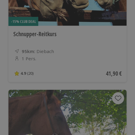
-15% CLUB DEAL
Schnupper-Reitkurs
95km:
Entfernung
Standort
Diebach
1 Pers.
Anzahl der Teilnehmer
Aktueller Pre
41,90 €
4.9
(20)
4.9 von 5 Sternen basierend auf 20 Bewertungen