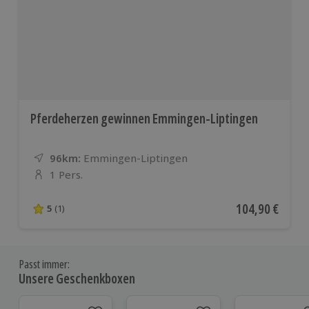
Pferdeherzen gewinnen Emmingen-Liptingen
96km:
Entfernung
Standort
Emmingen-Liptingen
1 Pers.
Anzahl der Teilnehmer
Aktueller Preis
104,90 €
5
(1)
5 von 5 Sternen basierend auf 1 Bewertungen
Passt immer:
Unsere Geschenkboxen