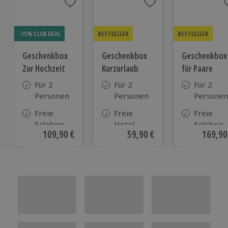
-15% CLUB DEAL
BESTSELLER
BESTSELLER
Geschenkbox
Geschenkbox
Geschenkbox
Zur Hochzeit
Kurzurlaub
für Paare
Für 2
Für 2
Für 2
Personen
Personen
Persone
Freie
Freie
Freie
Erlebnis-
Hotel-
Erlebnis-
Aktueller Preis
109,90 €
Aktueller Preis
59,90 €
Aktuell
169,90
Auswahl
Auswahl
Auswahl
an ca.
aus ca. 500
an ca. 86
610 Orten
Hotels in
Orten
Deutschland,
Österreich
und vielen
weiteren
europäischen
Ländern