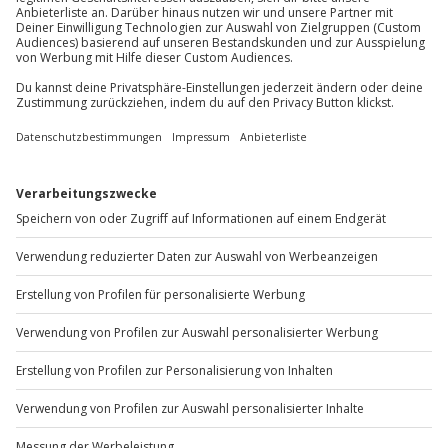
verbessert die Konzentration. Gleichzeitig wirkt der
Kontakt zum Pferd beruhigend und entschleunigend.
Studien zeigen, dass der Umgang mit Pferden Stress
reduzieren und das allgemeine Wohlbefinden steigern
kann. Diese Kombination macht
Reiten im Raum
Stuttgart
zu einem nachhaltigen Erlebnis.
Ein weiterer Vorteil: Du kannst dein Reiterlebnis auch
als Gutschein verschenken. Ob Geburtstag, Jahrestag
oder spontane Überraschung – ein
Reiten Gutschein
für Stuttgart
weckt Emotionen und bleibt in
Erinnerung.
Daten & Fakten zu Reiten in Stuttgart
Erlebnisarten:
Reitunterricht, geführter Ausritt,
Reitkurs, Westernreiten (standortabhängig)
Geeignet für:
Anfänger, Fortgeschrittene,
Erwachsene; teilweise auch Kinder (je nach
Angebot)
Region:
Stuttgart und Umgebung