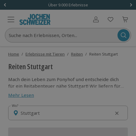
Über 9.000 Erlebnisse
Benutzerkonto
Suche nach Erlebnissen, Orten...
Home
/
Erlebnisse mit Tieren
/
Reiten
/
Reiten Stuttgart
Reiten Stuttgart
Mach dein Leben zum Ponyhof und entscheide dich
für ein Reitabenteuer nähe Stuttgart! Wir liefern für
jeden Pferdefreund das passende Erlebnis und
Mehr Lesen
verprechen unvergessliche Momente mit deinen
Liebligngstieren! Hier wird klar: Das größte Glück der
Wo?
Wo?
Erde, liegt auf dem Rücken der Pferde!