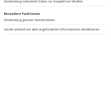
verschenken?
Ja, über Jochen Schweizer kannst du Reiten in
Hannover flexibel als Gutschein verschenken.
Ab welchem Alter dürfen Kinder reiten?
Das Mindestalter variiert je nach Anbieter und
Erlebnisart. Ponyreiten wird meist speziell für Kinder
angeboten.
Was sollte man zum Reiten anziehen?
Bequeme, lange Hosen und feste Schuhe mit kleinem
Absatz sind ideal. Helm und weitere Ausrüstung
werden häufig gestellt.
Ist Reiten für Anfänger gefährlich?
Bei professioneller Betreuung, ruhigen Schulpferden
und klaren Sicherheitseinweisungen ist Reiten ein
sicheres und gut betreutes Freizeiterlebnis.
Für wen ist Reiten in Hannover das perfekte Geschenk?
Reiten in Hannover
ist ideal für alle, die Tiere lieben
und Natur intensiv erleben möchten: