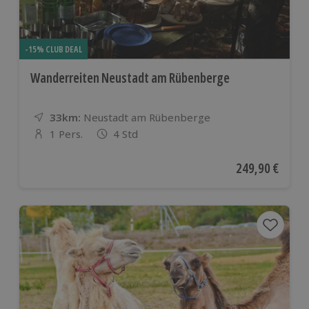
-15% CLUB DEAL
Wanderreiten Neustadt am Rübenberge
33km:
Entfernung
Standort
Neustadt am Rübenberge
1 Pers.
4 Std
Anzahl der Teilnehmer
Aktueller Preis
249,90 €