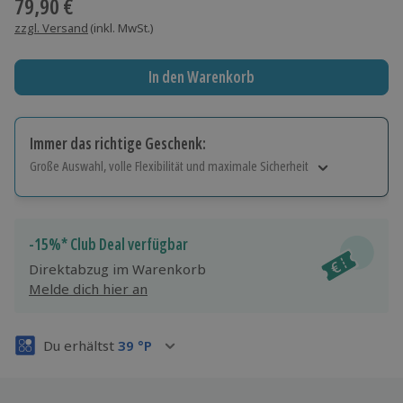
79,90 €
zzgl. Versand
(inkl. MwSt.)
In den Warenkorb
Immer das richtige Geschenk:
Große Auswahl, volle Flexibilität und maximale Sicherheit
Große Auswahl
Über 9.000 Erlebnisse.
Volle Flexibilität
-15%* Club Deal verfügbar
Jeder Gutschein für alle Erlebnisse einlösbar.
Direktabzug im Warenkorb
Maximale Sicherheit
Melde dich hier an
3 Jahre gültig & verlängerbar.
Du erhältst
39
°P