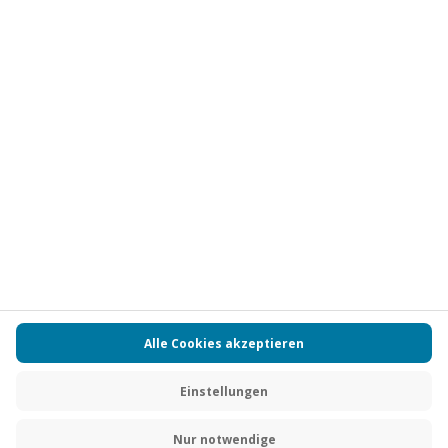
Vertrag widerrufen
FAQs
Kontakt
Zahlungsarten
Über uns
Magazin
Jobs
Partnerprogramm
PAYBACK
Versand und Lieferung
Presse
AGB
Cookie Einstellungen
Datenschutz
Nutzungsbedingungen
Online-Marktplatz
Barrierefreiheit
Grounding Page
Compliance
Impressum
RECHNUNG