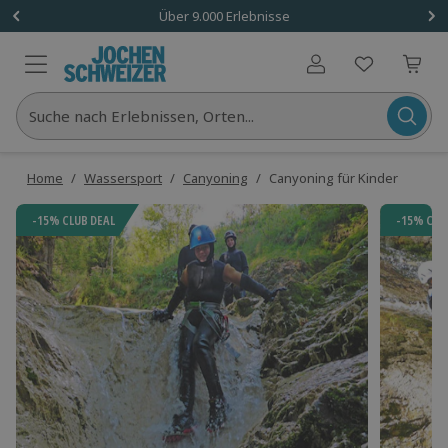
Über 9.000 Erlebnisse
Benutzerkonto
Suche nach Erlebnissen, Orten...
Home
/
Wassersport
/
Canyoning
/
Canyoning für Kinder
-15% CLUB DEAL
-15% CLU