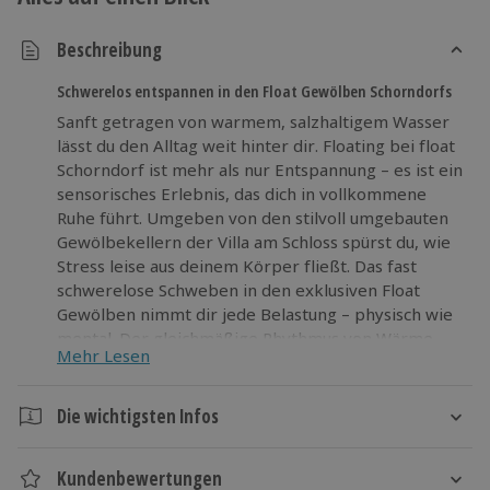
Beschreibung
Schwerelos entspannen in den Float Gewölben Schorndorfs
Sanft getragen von warmem, salzhaltigem Wasser
lässt du den Alltag weit hinter dir. Floating bei float
Schorndorf ist mehr als nur Entspannung – es ist ein
sensorisches Erlebnis, das dich in vollkommene
Ruhe führt. Umgeben von den stilvoll umgebauten
Gewölbekellern der Villa am Schloss spürst du, wie
Stress leise aus deinem Körper fließt. Das fast
schwerelose Schweben in den exklusiven Float
Gewölben nimmt dir jede Belastung – physisch wie
mental. Der gleichmäßige Rhythmus von Wärme,
Mehr Lesen
Stille und Leichtigkeit verleiht dir neue Klarheit und
Energie. Lass dich ein auf diese außergewöhnliche
Auszeit mitten im Remstal und finde deine innere
Die wichtigsten Infos
Balance neu. Mach dich bereit für ein Erlebnis, das
Dauer
dich nachhaltig bewegt!
Kundenbewertungen
Gesamtdauer: ca. 90 Minuten