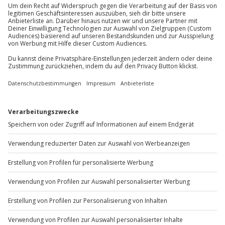
Mo-Fr: 8-20 Uhr | Sa: 10-16 Uhr
Du möchtest als Firma bestellen?
Sichere Dir attraktive Firmenkunden Vorteile.
+49 89 / 60 60 89 700
Mo-Fr: 9-17 Uhr
b2b@jochen-schweizer.de
www.b2b.jochen-schweizer.de/
Artikelnummer
:
61115
Andere Produkte entdecken