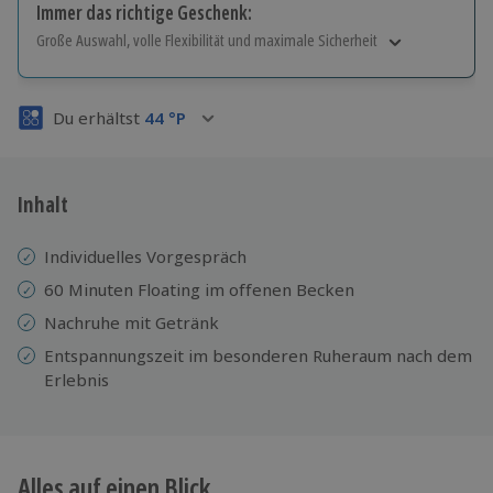
Immer das richtige Geschenk:
Große Auswahl, volle Flexibilität und maximale Sicherheit
Große Auswahl
Über 9.000 Erlebnisse.
Du erhältst
44
°P
Volle Flexibilität
Jeder Gutschein für alle Erlebnisse einlösbar.
Maximale Sicherheit
3 Jahre gültig & verlängerbar.
Inhalt
Individuelles Vorgespräch
60 Minuten Floating im offenen Becken
Nachruhe mit Getränk
Entspannungszeit im besonderen Ruheraum nach dem
Erlebnis
Alles auf einen Blick