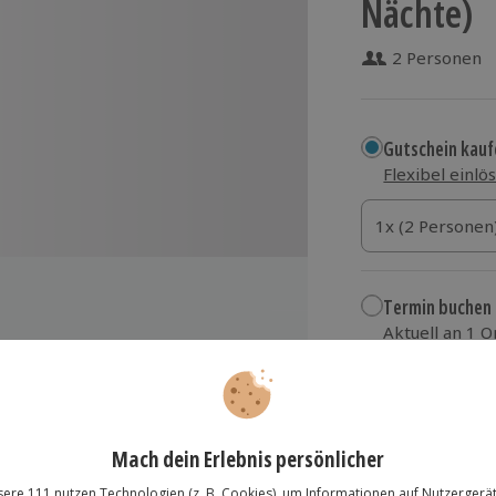
Nächte)
2 Personen
Gutschein kauf
Flexibel einlö
1x (2 Personen)
1x (2 Personen
1x (2 Personen
Termin buchen
Aktuell an 1 O
Wähle im nächs
mer im Hotel Concorde Bad Soden
279,90 €
nreise
zzgl. Versand
(inkl.
gbarkeit ab 13 Uhr)