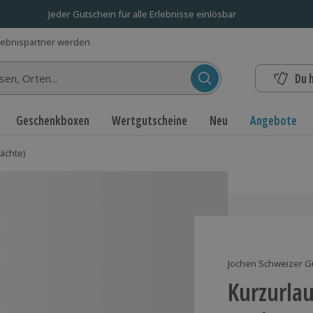
Jeder Gutschein für alle Erlebnisse einlösbar
lebnispartner werden
Du 
n...
Geschenkboxen
Wertgutscheine
Neu
Angebote
Nächte)
Jochen Schweizer G
Kurzurlau