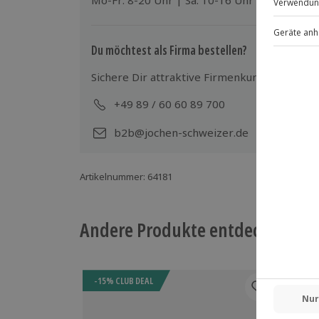
Mo-Fr: 8-20 Uhr | Sa: 10-16 Uhr
Für die lokale Steuer können Zusatzkos
Ort zu begleichen)
Hin- und Rückreise sind im Preis nicht
Du möchtest als Firma bestellen?
Sichere Dir attraktive Firmenkunden Vorteile
+49 89 / 60 60 89 700
Mo-
b2b@jochen-schweizer.de
Artikelnummer
:
64181
Andere Produkte entdecken
-15% CLUB DEAL