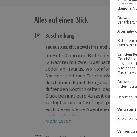
Alles auf einen Blick
Beschreibung
Taunus Auszeit zu zweit im Hotel Concorde
Im Hotel Concorde Bad Soden startet ihr 
(2 Nächte) mit zwei Übernachtungen im 
Soden am Taunus, wo Komfort und Ruhe s
Anreise steht eine Flasche Wasser bereit
durchatmen könnt. Morgens lockt ein reic
duftenden Köstlichkeiten, das euch entspa
Glück beginnt eure Auszeit dank Early Ch
verfügbar und auf Anfrage, perfekt für ei
euch dieses kleine Abenteuer nicht entge
nach Bad Soden!
Mehr Lesen