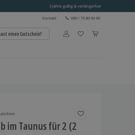
3 Jahre gültig & verlängerbar
Kontakt
089 / 70 80 90 90
hast einen Gutschein?
Benutzerkonto
utschein
b im Taunus für 2 (2