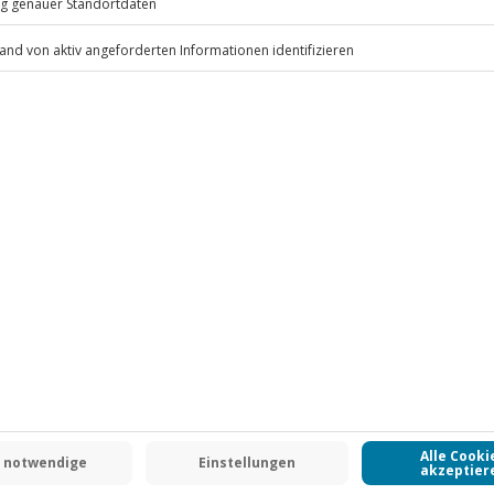
ten anfallen (die Kosten sind vor
 inbegriffen
.
Fr: 9-17 Uhr
www.b2b.jochen-schweizer.de/