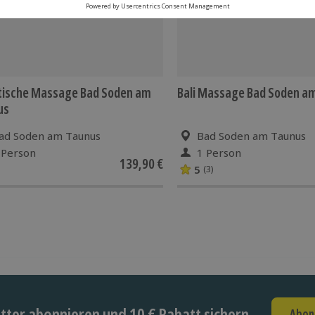
tische Massage Bad Soden am
Bali Massage Bad Soden a
us
ad Soden am Taunus
Bad Soden am Taunus
 Person
1 Person
139,90 €
5
(3)
ter abonnieren und 10 € Rabatt sichern
Abon