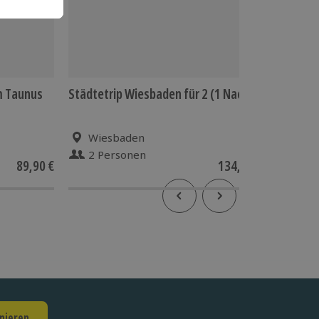
m Taunus
Städtetrip Wiesbaden für 2 (1 Nacht)
Städtetr
Nächte)
Wiesbaden
Taun
2 Personen
2 P
89,90 €
134,90 €
nieren