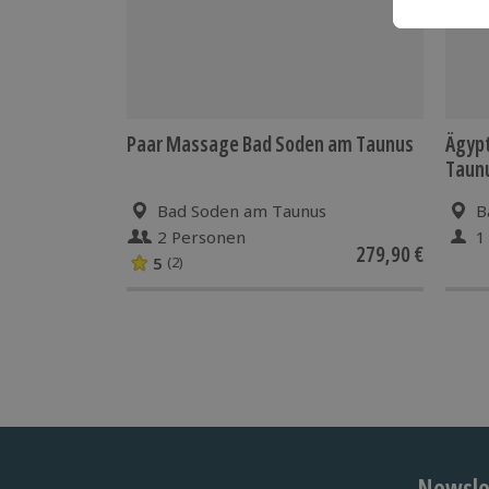
Paar Massage Bad Soden am Taunus
Ägyp
Taun
Bad Soden am Taunus
B
2 Personen
1
279,90 €
5
(2)
Newslet