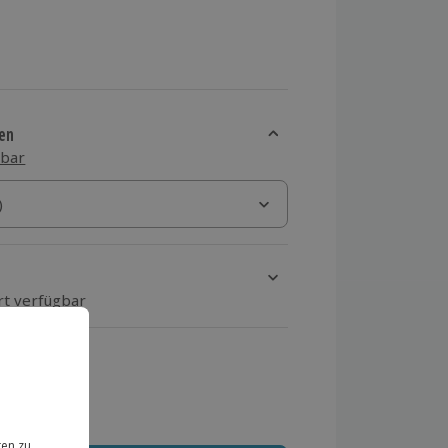
en
sbar
)
)
rt verfügbar
ten Schritt einen Termin aus
 MwSt.)