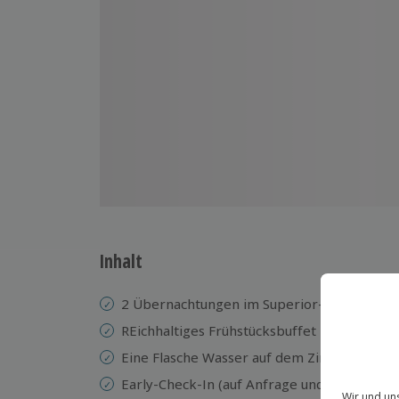
Inhalt
2 Übernachtungen im Superior-Doppelzim
REichhaltiges Frühstücksbuffet
Eine Flasche Wasser auf dem Zimmer bei A
Early-Check-In (auf Anfrage und nach Verfü