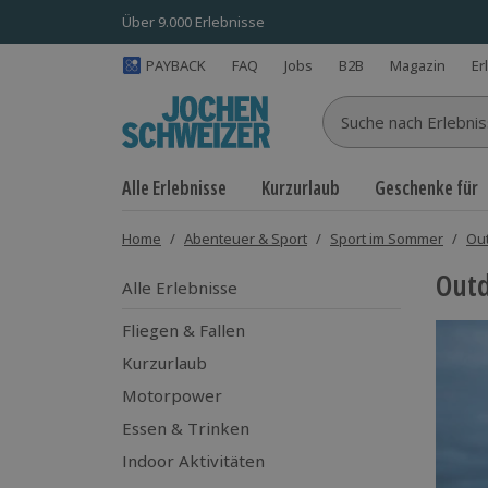
Über 9.000 Erlebnisse
PAYBACK
FAQ
Jobs
B2B
Magazin
Er
Suche nach Erlebnisse
Alle Erlebnisse
Kurzurlaub
Geschenke für
Home
/
Abenteuer & Sport
/
Sport im Sommer
/
Out
Outd
Alle Erlebnisse
Fliegen & Fallen
Kurzurlaub
Motorpower
Essen & Trinken
Indoor Aktivitäten