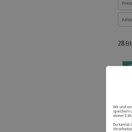
Prei
Anla
28
Erl
-1