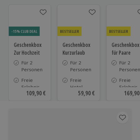
-15% CLUB DEAL
BESTSELLER
BESTSELLER
Geschenkbox
Geschenkbox
Geschenkbox
Zur Hochzeit
Kurzurlaub
für Paare
Für 2
Für 2
Für 2
Personen
Personen
Persone
Freie
Freie
Freie
Erlebnis-
Hotel-
Erlebnis-
Aktueller Preis
109,90 €
Aktueller Preis
59,90 €
Aktuell
169,90
Auswahl
Auswahl
Auswahl
an ca.
aus ca. 500
an ca. 86
610 Orten
Hotels in
Orten
Deutschland,
Österreich
und vielen
weiteren