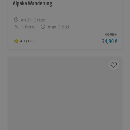
Alpaka Wanderung
Standort
an 31 Orten
1 Pers.
max. 3 Std
Anzahl der Teilnehmer
Ursprünglicher
38,90 €
Aktueller Pre
34,90 €
4.7
(130)
4.7 von 5 Sternen basierend auf 130 Bewertungen