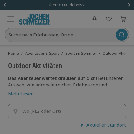
Über 9.000 Erlebnisse
Benutzerkonto
Suche nach Erlebnissen, Orten...
Home
/
Abenteuer & Sport
/
Sport im Sommer
/
Outdoor Aktivität
Outdoor Aktivitäten
Das Abenteuer wartet draußen auf dich!
Bei unserer
Auswahl von adrenalinreichen Erlebnissen und
unvergesslichen Abenteuern zu Wasser, an Land
Mehr Lesen
oder in der Luft
bist du immer ganz in deinem
Element. Welche unserer Outdoor Aktivitäten wird
dich restlos begeistern? Finde es heraus und erlebe,
Wo (PLZ oder Ort)
was in dir steckt!
Aktueller Standort