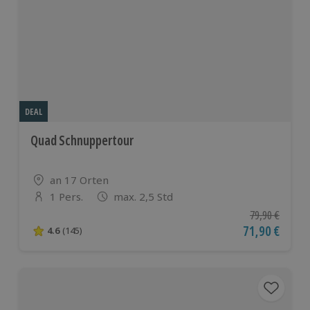
DEAL
Quad Schnuppertour
Standort
an 17 Orten
1 Pers.
max. 2,5 Std
Anzahl der Teilnehmer
Ursprünglicher
79,90 €
Aktueller Pre
71,90 €
4.6
(145)
4.6 von 5 Sternen basierend auf 145 Bewertungen