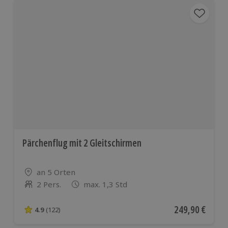
Pärchenflug mit 2 Gleitschirmen
Standort
an 5 Orten
2 Pers.
max. 1,3 Std
Anzahl der Teilnehmer
Aktueller Preis
249,90 €
4.9
(122)
4.9 von 5 Sternen basierend auf 122 Bewertungen