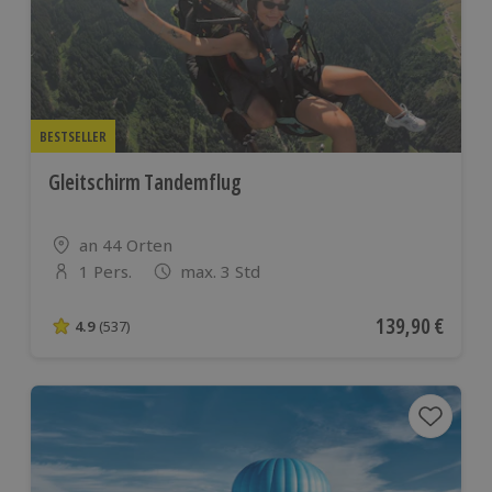
BESTSELLER
Gleitschirm Tandemflug
Standort
an 44 Orten
1 Pers.
max. 3 Std
Anzahl der Teilnehmer
Aktueller Preis
139,90 €
4.9
(537)
4.9 von 5 Sternen basierend auf 537 Bewertungen