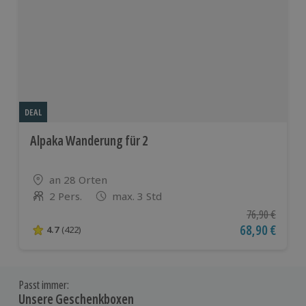
DEAL
Alpaka Wanderung für 2
Standort
an 28 Orten
2 Pers.
max. 3 Std
Anzahl der Teilnehmer
Ursprünglicher
76,90 €
Aktueller Pre
68,90 €
4.7
(422)
4.7 von 5 Sternen basierend auf 422 Bewertungen
Passt immer:
Unsere Geschenkboxen