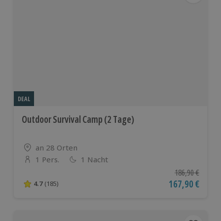
DEAL
Outdoor Survival Camp (2 Tage)
Standort
an 28 Orten
1 Pers.
1 Nacht
Anzahl der Teilnehmer
Ursprünglicher P
186,90 €
Aktueller Preis
167,90 €
4.7
(185)
4.7 von 5 Sternen basierend auf 185 Bewertungen