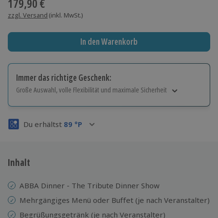
179,90 €
zzgl. Versand
(inkl. MwSt.)
In den Warenkorb
Immer das richtige Geschenk:
Große Auswahl, volle Flexibilität und maximale Sicherheit
Große Auswahl
Über 9.000 Erlebnisse.
Du erhältst
89
°P
Volle Flexibilität
Jeder Gutschein für alle Erlebnisse einlösbar.
Maximale Sicherheit
3 Jahre gültig & verlängerbar.
Inhalt
ABBA Dinner - The Tribute Dinner Show
Mehrgängiges Menü oder Buffet (je nach Veranstalter)
Begrüßungsgetränk (je nach Veranstalter)