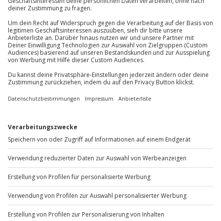
Du erreichst uns telefonisch zu folgenden Zeiten,
außer an bundesweiten Feiertagen:
Mo-Fr: 8-20 Uhr | Sa: 10-16 Uhr
Du möchtest als Firma bestellen?
Sichere Dir attraktive Firmenkunden Vorteile.
+49 89 / 60 60 89 700
Mo-Fr: 9-17 Uhr
b2b@jochen-schweizer.de
www.b2b.jochen-schweizer.de/
Artikelnummer
:
66518