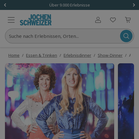
Über 9.000 Erlebnisse
Benutzerkonto
Suche nach Erlebnissen, Orten...
Home
/
Essen & Trinken
/
Erlebnisdinner
/
Show-Dinner
/
ABBA 