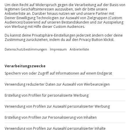
Mo-Fr: 8-20 Uhr | Sa: 10-16 Uhr
Du möchtest als Firma bestellen?
Sichere Dir attraktive Firmenkunden Vorteile.
+49 89 / 60 60 89 700
Mo-Fr: 9-17 Uhr
b2b@jochen-schweizer.de
www.b2b.jochen-schweizer.de/
Artikelnummer
:
66562
Andere Produkte entdecken