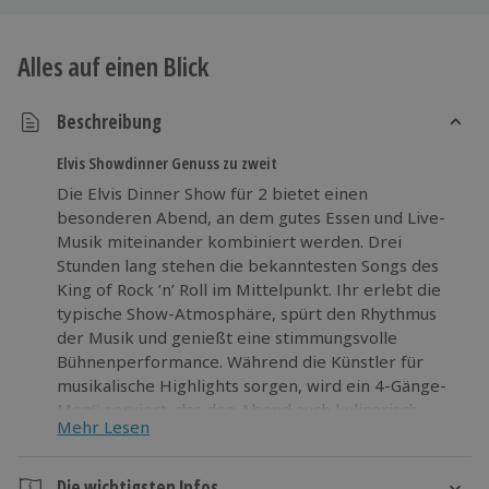
Alles auf einen Blick
Beschreibung
Elvis Showdinner Genuss zu zweit
Die Elvis Dinner Show für 2 bietet einen
besonderen Abend, an dem gutes Essen und Live-
Musik miteinander kombiniert werden. Drei
Stunden lang stehen die bekanntesten Songs des
King of Rock ’n’ Roll im Mittelpunkt. Ihr erlebt die
typische Show-Atmosphäre, spürt den Rhythmus
der Musik und genießt eine stimmungsvolle
Bühnenperformance. Während die Künstler für
musikalische Highlights sorgen, wird ein 4-Gänge-
Menü serviert, das den Abend auch kulinarisch
Mehr Lesen
abrundet. So entsteht eine Mischung aus
Unterhaltung und Genuss, die dem Alltag für einige
Stunden entfliehen lässt. Die Veranstaltung eignet
Die wichtigsten Infos