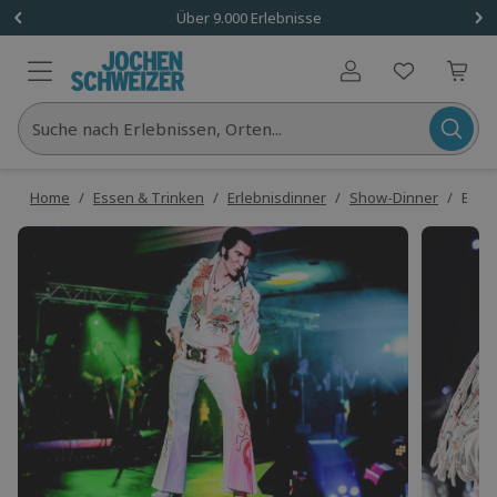
Über 9.000 Erlebnisse
Benutzerkonto
Suche nach Erlebnissen, Orten...
Home
/
Essen & Trinken
/
Erlebnisdinner
/
Show-Dinner
/
Elvis