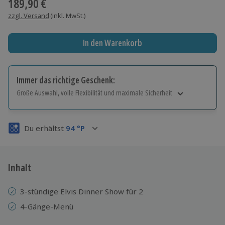
189,90 €
zzgl. Versand
(inkl. MwSt.)
In den Warenkorb
Immer das richtige Geschenk:
Große Auswahl, volle Flexibilität und maximale Sicherheit
Große Auswahl
Über 9.000 Erlebnisse.
Du erhältst
94
°P
Volle Flexibilität
Jeder Gutschein für alle Erlebnisse einlösbar.
Maximale Sicherheit
3 Jahre gültig & verlängerbar.
Inhalt
3-stündige Elvis Dinner Show für 2
4-Gänge-Menü