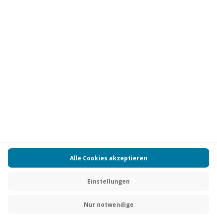
Vertrag widerrufen
FAQs
Kontakt
Zahlungsarten
Über uns
Magazin
Jobs
Partnerprogramm
PAYBACK
Versand und Lieferung
Presse
AGB
Cookie Einstellungen
Datenschutz
Nutzungsbedingungen
Online-Marktplatz
Barrierefreiheit
Grounding Page
Compliance
Impressum
RECHNUNG