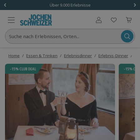
Über 9.000 Erlebnisse
Benutzerkonto
Suche nach Erlebnissen, Orten...
Home
/
Essen & Trinken
/
Erlebnisdinner
/
Erlebnis-Dinner
/
Au
-15% CLUB DEAL
-15% CLU