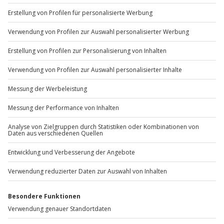
+49 89 / 60 60 89 700
Mo-Fr: 9-17 Uhr
b2b@jochen-schweizer.de
www.b2b.jochen-schweizer.de/
Artikelnummer
:
60003
Andere Produkte entdecken
-15% CLUB DEAL
-15% CLUB DEAL