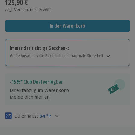
129,90 €
zzgl. Versand
(inkl. MwSt.)
In den Warenkorb
Immer das richtige Geschenk:
Große Auswahl, volle Flexibilität und maximale Sicherheit
Große Auswahl
Über 9.000 Erlebnisse.
Volle Flexibilität
-15%* Club Deal verfügbar
Jeder Gutschein für alle Erlebnisse einlösbar.
Direktabzug im Warenkorb
Maximale Sicherheit
Melde dich hier an
3 Jahre gültig & verlängerbar.
Du erhältst
64
°P