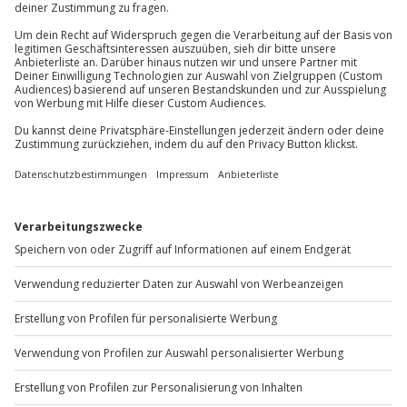
Gruppengröße: 4-20 Personen
Du erreichst uns telefonisch zu folgenden Zeiten,
außer an bundesweiten Feiertagen:
Hinweis
Mo-Fr: 8-20 Uhr | Sa: 10-16 Uhr
Spezifische Gerichte (vegetarisch, vegan) auf
Anfrage möglich
Du möchtest als Firma bestellen?
Getränke exklusive
Kleiderordnung: dem Anlass entsprechend
Sichere Dir attraktive Firmenkunden Vorteile.
+49 89 / 60 60 89 700
Mo-Fr: 9-17 Uhr
b2b@jochen-schweizer.de
www.b2b.jochen-schweizer.de/
Artikelnummer
:
51203