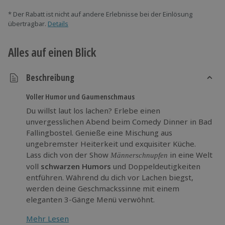
* Der Rabatt ist nicht auf andere Erlebnisse bei der Einlösung
übertragbar.
Details
Alles auf einen Blick
Beschreibung
Voller Humor und Gaumenschmaus
Du willst laut los lachen? Erlebe einen
unvergesslichen Abend beim Comedy Dinner in Bad
Fallingbostel. Genieße eine Mischung aus
ungebremster Heiterkeit und exquisiter Küche.
Lass dich von der Show
in eine Welt
Männerschnupfen
voll
schwarzen Humors
und Doppeldeutigkeiten
entführen. Während du dich vor Lachen biegst,
werden deine Geschmackssinne mit einem
eleganten 3-Gänge Menü verwöhnt.
Gönn Dir diese erstklassige Kombination aus
Mehr Lesen