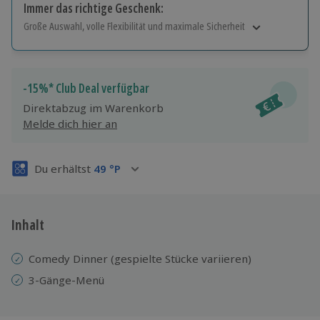
Immer das richtige Geschenk:
Große Auswahl, volle Flexibilität und maximale Sicherheit
Große Auswahl
Über 9.000 Erlebnisse.
Volle Flexibilität
-15%* Club Deal verfügbar
Jeder Gutschein für alle Erlebnisse einlösbar.
Direktabzug im Warenkorb
Maximale Sicherheit
Melde dich hier an
3 Jahre gültig & verlängerbar.
Du erhältst
49
°P
Inhalt
Comedy Dinner (gespielte Stücke variieren)
3-Gänge-Menü