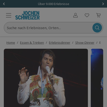
Über 9.000 Erlebnisse
Benutzerkonto
Suche nach Erlebnissen, Orten...
Home
/
Essen & Trinken
/
Erlebnisdinner
/
Show-Dinner
/
Elvis