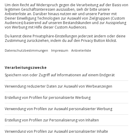
Mo-Fr: 8-20 Uhr | Sa: 10-16 Uhr
Du möchtest als Firma bestellen?
Sichere Dir attraktive Firmenkunden Vorteile.
+49 89 / 60 60 89 700
Mo-Fr: 9-17 Uhr
b2b@jochen-schweizer.de
www.b2b.jochen-schweizer.de/
Artikelnummer
:
46601
Andere Produkte entdecken