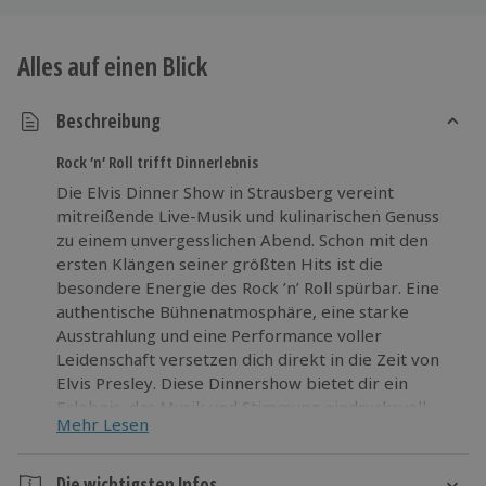
Alles auf einen Blick
Beschreibung
Rock ’n’ Roll trifft Dinnerlebnis
Die Elvis Dinner Show in Strausberg vereint
mitreißende Live-Musik und kulinarischen Genuss
zu einem unvergesslichen Abend. Schon mit den
ersten Klängen seiner größten Hits ist die
besondere Energie des Rock ’n’ Roll spürbar. Eine
authentische Bühnenatmosphäre, eine starke
Ausstrahlung und eine Performance voller
Leidenschaft versetzen dich direkt in die Zeit von
Elvis Presley. Diese Dinnershow bietet dir ein
Erlebnis, das Musik und Stimmung eindrucksvoll
Mehr Lesen
verbindet. Während du die Show genießt, wird dir
ein abgestimmtes Dinner serviert, das den Abend
geschmackvoll ergänzt. So entstehen besondere
Die wichtigsten Infos