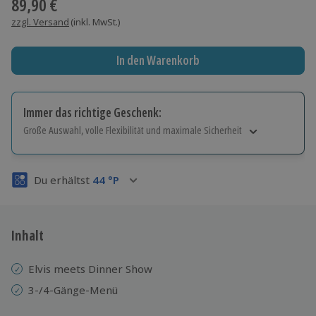
89,90 €
zzgl. Versand
(inkl. MwSt.)
In den Warenkorb
Immer das richtige Geschenk:
Große Auswahl, volle Flexibilität und maximale Sicherheit
Große Auswahl
Über 9.000 Erlebnisse.
Du erhältst
44
°P
Volle Flexibilität
Jeder Gutschein für alle Erlebnisse einlösbar.
Maximale Sicherheit
3 Jahre gültig & verlängerbar.
Inhalt
Elvis meets Dinner Show
3-/4-Gänge-Menü