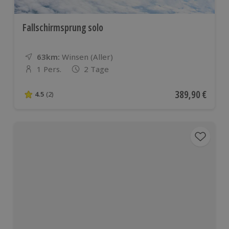
Fallschirmsprung solo
63km:
Entfernung
Standort
Winsen (Aller)
1 Pers.
2 Tage
Anzahl der Teilnehmer
Aktueller Preis
389,90 €
4.5
(2)
4.5 von 5 Sternen basierend auf 2 Bewertungen