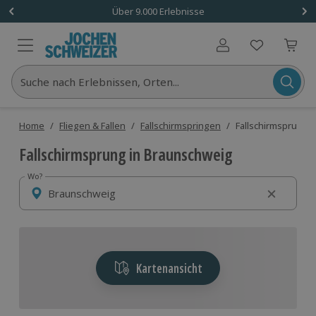
Über 9.000 Erlebnisse
Benutzerkonto
Suche nach Erlebnissen, Orten...
Home
/
Fliegen & Fallen
/
Fallschirmspringen
/
Fallschirmsprung 
Fallschirmsprung in Braunschweig
Wo?
Wo?
Kartenansicht