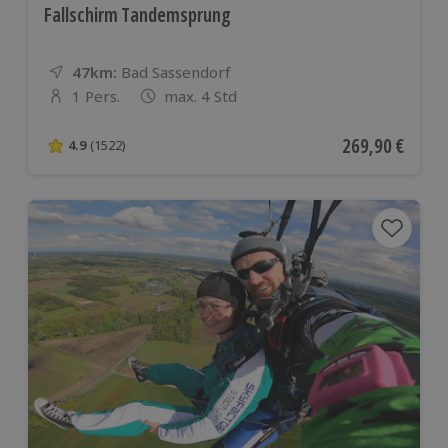
Fallschirm Tandemsprung
47km:
Entfernung
Standort
Bad Sassendorf
1 Pers.
max. 4 Std
Anzahl der Teilnehmer
Aktueller Preis
269,90 €
4.9
(1522)
4.9 von 5 Sternen basierend auf 1522 Bewertungen