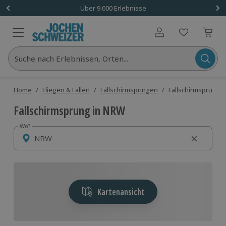
Über 9.000 Erlebnisse
Benutzerkonto
Suche nach Erlebnissen, Orten...
Home
/
Fliegen & Fallen
/
Fallschirmspringen
/
Fallschirmsprung
Fallschirmsprung in NRW
Wo?
Wo?
Kartenansicht