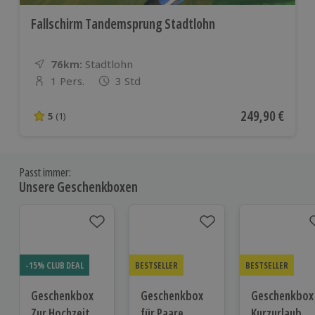
Fallschirm Tandemsprung Stadtlohn
76km:
Entfernung
Standort
Stadtlohn
1 Pers.
3 Std
Anzahl der Teilnehmer
Aktueller Preis
249,90 €
5
(1)
5 von 5 Sternen basierend auf 1 Bewertungen
Passt immer:
Unsere Geschenkboxen
-15% CLUB DEAL
BESTSELLER
BESTSELLER
Geschenkbox
Geschenkbox
Geschenkbox
Zur Hochzeit
für Paare
Kurzurlaub