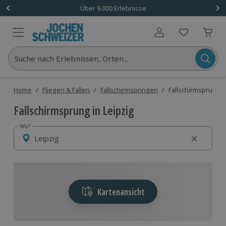
Über 9.000 Erlebnisse
Benutzerkonto
Suche nach Erlebnissen, Orten...
Home
/
Fliegen & Fallen
/
Fallschirmspringen
/
Fallschirmsprung L
Fallschirmsprung in Leipzig
Wo?
Wo?
Kartenansicht