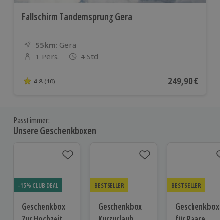
Fallschirm Tandemsprung Gera
55km:
Entfernung
Standort
Gera
1 Pers.
4 Std
Anzahl der Teilnehmer
Aktueller Preis
249,90 €
4.8
(10)
4.8 von 5 Sternen basierend auf 10 Bewertungen
Passt immer:
Unsere Geschenkboxen
-15% CLUB DEAL
BESTSELLER
BESTSELLER
Geschenkbox
Geschenkbox
Geschenkbox
Zur Hochzeit
Kurzurlaub
für Paare