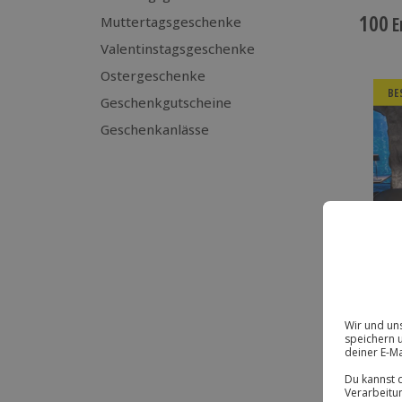
100
E
Muttertagsgeschenke
Valentinstagsgeschenke
Ostergeschenke
BE
Geschenkgutscheine
Geschenkanlässe
DE