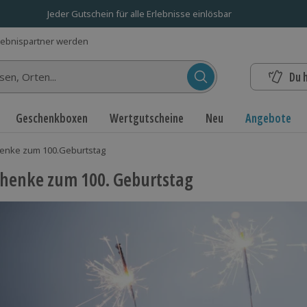
Jeder Gutschein für alle Erlebnisse einlösbar
lebnispartner werden
Du 
n...
Geschenkboxen
Wertgutscheine
Neu
Angebote
enke zum 100.Geburtstag
henke zum 100. Geburtstag