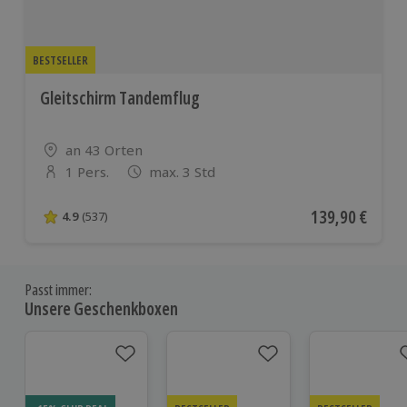
BESTSELLER
Gleitschirm Tandemflug
Standort
an 43 Orten
1 Pers.
max. 3 Std
Anzahl der Teilnehmer
Aktueller Preis
139,90 €
4.9
(537)
4.9 von 5 Sternen basierend auf 537 Bewertungen
Passt immer:
Unsere Geschenkboxen