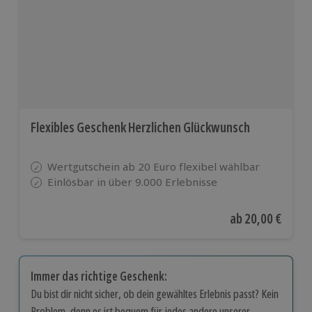
Flexibles Geschenk Herzlichen Glückwunsch
Wertgutschein ab 20 Euro flexibel wählbar
Einlösbar in über 9.000 Erlebnisse
Aktueller Preis
ab
20,00 €
Immer das richtige Geschenk:
Du bist dir nicht sicher, ob dein gewähltes Erlebnis passt? Kein
Problem, denn es ist bequem für jedes andere unserer