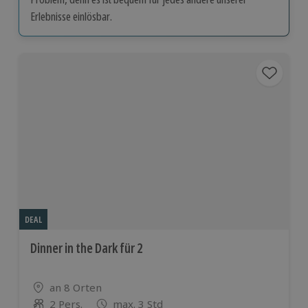
Erlebnisse einlösbar.
DEAL
Dinner in the Dark für 2
Standort
an 8 Orten
2 Pers.
max. 3 Std