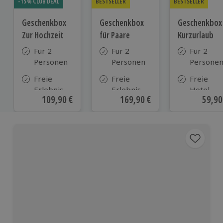
-15% CLUB DEAL
BESTSELLER
BESTSELLER
Geschenkbox
Geschenkbox
Geschenkbox
Zur Hochzeit
für Paare
Kurzurlaub
Für 2
Für 2
Für 2
Personen
Personen
Persone
Freie
Freie
Freie
Erlebnis-
Erlebnis-
Hotel-
Aktueller Preis
109,90 €
Aktueller Preis
169,90 €
Aktue
59,90
Auswahl
Auswahl
Auswahl
an ca.
an ca. 860
aus ca. 5
610 Orten
Orten
Hotels in
Deutschl
Österrei
und viele
weiteren
europäis
Ländern