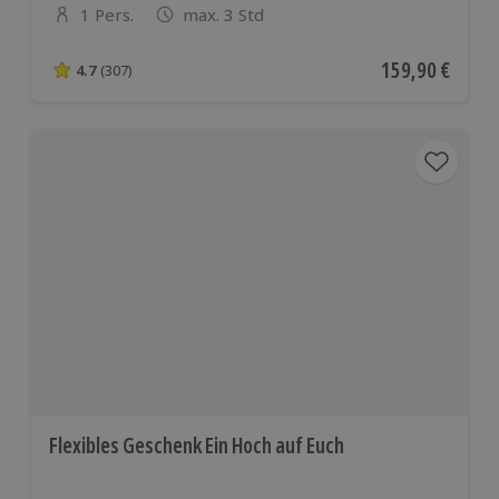
1 Pers.
max. 3 Std
Anzahl der Teilnehmer
Aktueller Preis
159,90 €
4.7
(307)
4.7 von 5 Sternen basierend auf 307 Bewertungen
Flexibles Geschenk Ein Hoch auf Euch