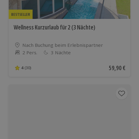
BESTSELLER
Wellness Kurzurlaub für 2 (3 Nächte)
Standort
Nach Buchung beim Erlebnispartner
2 Pers.
3 Nächte
Anzahl der Teilnehmer
Aktueller Pre
59,90 €
4
(30)
4 von 5 Sternen basierend auf 30 Bewertungen