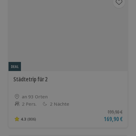
DEAL
Städtetrip für 2
Standort
an 93 Orten
2 Pers.
2 Nächte
Anzahl der Teilnehmer
Ursprünglicher P
199,90 €
Aktueller Preis
169,90 €
4.3
(806)
4.3 von 5 Sternen basierend auf 806 Bewertungen