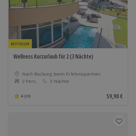
BESTSELLER
Wellness Kurzurlaub für 2 (3 Nächte)
Standort
Nach Buchung beim Erlebnispartner
2 Pers.
3 Nächte
Anzahl der Teilnehmer
Aktueller Pre
59,90 €
4
(30)
4 von 5 Sternen basierend auf 30 Bewertungen