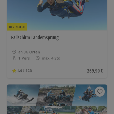
BESTSELLER
Fallschirm Tandemsprung
Standort
an 36 Orten
1 Pers.
max. 4 Std
Anzahl der Teilnehmer
Aktueller Preis
269,90 €
4.9
(1522)
4.9 von 5 Sternen basierend auf 1522 Bewertungen