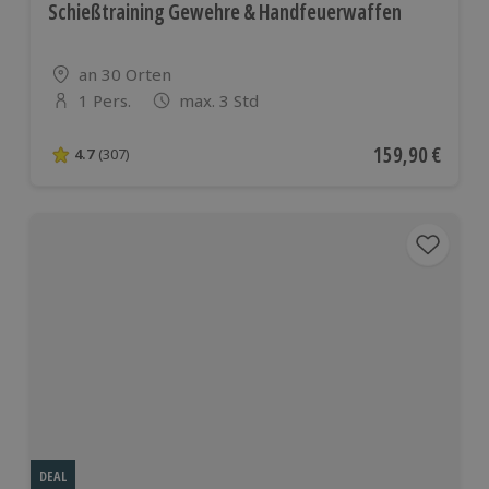
Schießtraining Gewehre & Handfeuerwaffen
Standort
an 30 Orten
1 Pers.
max. 3 Std
Anzahl der Teilnehmer
Aktueller Preis
159,90 €
4.7
(307)
4.7 von 5 Sternen basierend auf 307 Bewertungen
DEAL