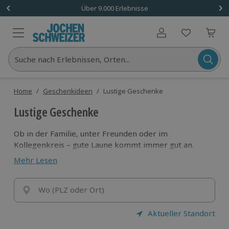
Über 9.000 Erlebnisse
Benutzerkonto
Suche nach Erlebnissen, Orten...
Home
/
Geschenkideen
/
Lustige Geschenke
Lustige Geschenke
Ob in der Familie, unter Freunden oder im
Kollegenkreis – gute Laune kommt immer gut an.
Unsere lustigen Erlebnisgeschenke sorgen für
Mehr Lesen
Lachen, Überraschung und unvergessliche Momente.
Jetzt aussuchen, verschenken und Freude verbreiten!
Tipp: Die größte Auswahl gibt’s mit einer Erlebnis-
Wo (PLZ oder Ort)
Geschenkbox oder einem Wertgutschein.
Aktueller Standort