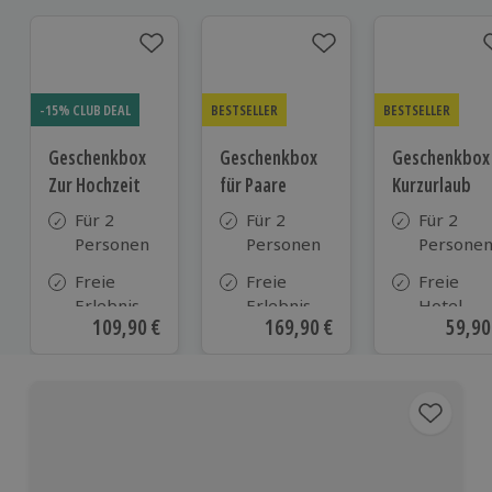
-15% CLUB DEAL
BESTSELLER
BESTSELLER
Geschenkbox
Geschenkbox
Geschenkbox
Zur Hochzeit
für Paare
Kurzurlaub
Für 2
Für 2
Für 2
Personen
Personen
Persone
Freie
Freie
Freie
Erlebnis-
Erlebnis-
Hotel-
Aktueller Preis
109,90 €
Aktueller Preis
169,90 €
Aktue
59,90
Auswahl
Auswahl
Auswahl
an ca.
an ca. 860
aus ca. 5
610 Orten
Orten
Hotels in
Deutschl
Österrei
und viele
weiteren