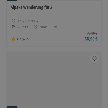
Alpaka Wanderung für 2
Standort
an 28 Orten
2 Pers.
max. 3 Std
Anzahl der Teilnehmer
Ursprünglicher
76,90 €
Aktueller Pre
68,90 €
4.7
(422)
4.7 von 5 Sternen basierend auf 422 Bewertungen