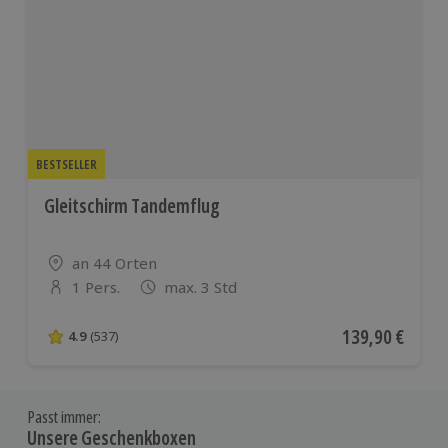
BESTSELLER
Gleitschirm Tandemflug
Standort
an 44 Orten
1 Pers.
max. 3 Std
Anzahl der Teilnehmer
Aktueller Preis
139,90 €
4.9
(537)
4.9 von 5 Sternen basierend auf 537 Bewertungen
Passt immer:
Unsere Geschenkboxen