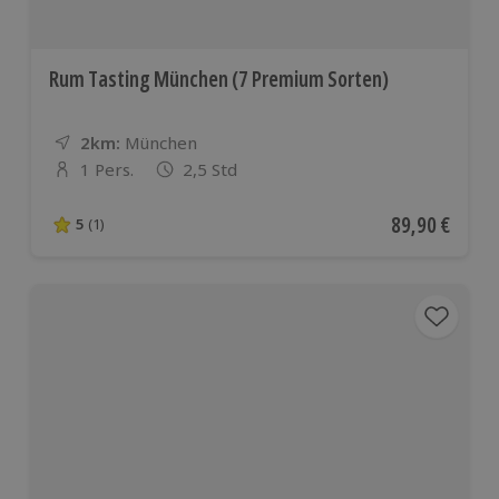
Rum Tasting München (7 Premium Sorten)
2km:
Entfernung
Standort
München
1 Pers.
2,5 Std
Anzahl der Teilnehmer
Aktueller Pre
89,90 €
5
(1)
5 von 5 Sternen basierend auf 1 Bewertungen