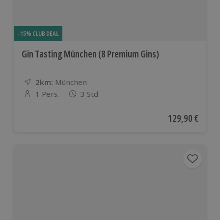
-15% CLUB DEAL
Gin Tasting München (8 Premium Gins)
2km:
Entfernung
Standort
München
1 Pers.
3 Std
Anzahl der Teilnehmer
Aktueller Preis
129,90 €