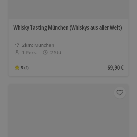
Whisky Tasting München (Whiskys aus aller Welt)
2km:
Entfernung
Standort
München
1 Pers.
2 Std
Anzahl der Teilnehmer
Aktueller Pre
69,90 €
5
(1)
5 von 5 Sternen basierend auf 1 Bewertungen