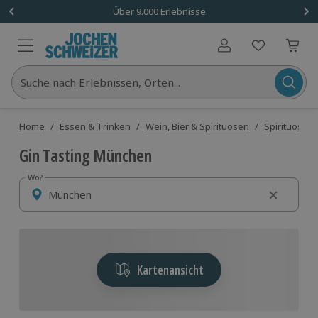
Über 9.000 Erlebnisse
Benutzerkonto
Suche nach Erlebnissen, Orten...
Home
/
Essen & Trinken
/
Wein, Bier & Spirituosen
/
Spirituosen 
Gin Tasting München
Wo?
Wo?
Kartenansicht