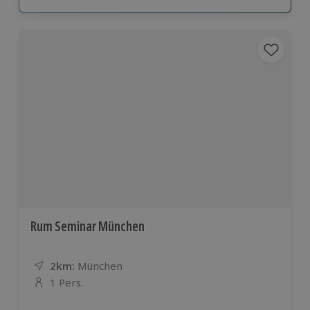
Rum Seminar München
2km:
Entfernung
Standort
München
1 Pers.
Anzahl der Teilnehmer