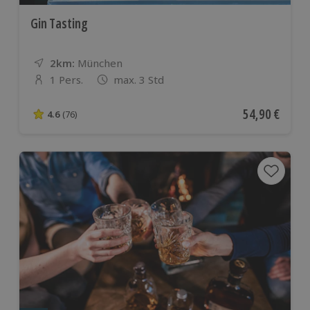
Gin Tasting
2km:
Entfernung
Standort
München
1 Pers.
max. 3 Std
Anzahl der Teilnehmer
Aktueller Pre
54,90 €
4.6
(76)
4.6 von 5 Sternen basierend auf 76 Bewertungen