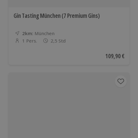
Gin Tasting München (7 Premium Gins)
2km:
Entfernung
Standort
München
1 Pers.
2,5 Std
Anzahl der Teilnehmer
Aktueller Preis
109,90 €