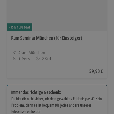
-15% CLUB DEAL
Rum Seminar München (für Einsteiger)
2km:
Entfernung
Standort
München
1 Pers.
2 Std
Anzahl der Teilnehmer
Aktueller Pre
59,90 €
Immer das richtige Geschenk:
Du bist dir nicht sicher, ob dein gewähltes Erlebnis passt? Kein
Problem, denn es ist bequem für jedes andere unserer
Erlebnisse einlösbar.