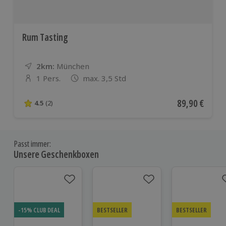
Rum Tasting
2km:
Entfernung
Standort
München
1 Pers.
max. 3,5 Std
Anzahl der Teilnehmer
Aktueller Pre
89,90 €
4.5
(2)
4.5 von 5 Sternen basierend auf 2 Bewertungen
Passt immer:
Unsere Geschenkboxen
-15% CLUB DEAL
BESTSELLER
BESTSELLER