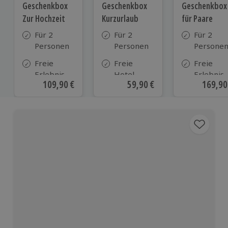
Geschenkbox
Geschenkbox
Geschenkbox
Zur Hochzeit
Kurzurlaub
für Paare
Für 2
Für 2
Für 2
Personen
Personen
Persone
Freie
Freie
Freie
Erlebnis-
Hotel-
Erlebnis-
Aktueller Preis
109,90 €
Aktueller Preis
59,90 €
Aktuell
169,90
Auswahl
Auswahl
Auswahl
an ca.
aus ca. 500
an ca. 86
610 Orten
Hotels in
Orten
Deutschland,
Österreich
und vielen
weiteren
europäischen
Ländern