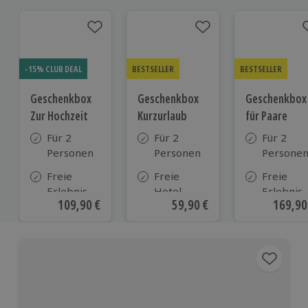
-15% CLUB DEAL
BESTSELLER
BESTSELLER
Geschenkbox
Geschenkbox
Geschenkbox
Zur Hochzeit
Kurzurlaub
für Paare
Für 2
Für 2
Für 2
Personen
Personen
Persone
Freie
Freie
Freie
Erlebnis-
Hotel-
Erlebnis-
Aktueller Preis
109,90 €
Aktueller Preis
59,90 €
Aktuell
169,90
Auswahl
Auswahl
Auswahl
an ca.
aus ca. 500
an ca. 86
610 Orten
Hotels in
Orten
Deutschland,
Österreich
und vielen
weiteren