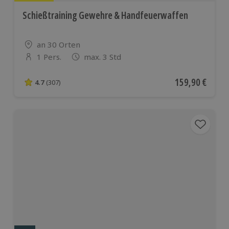
Schießtraining Gewehre & Handfeuerwaffen
Standort
an 30 Orten
1 Pers.
max. 3 Std
Anzahl der Teilnehmer
Aktueller Preis
159,90 €
4.7
(307)
4.7 von 5 Sternen basierend auf 307 Bewertungen