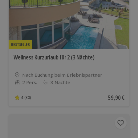
BESTSELLER
Wellness Kurzurlaub für 2 (3 Nächte)
Standort
Nach Buchung beim Erlebnispartner
2 Pers.
3 Nächte
Anzahl der Teilnehmer
Aktueller Pre
59,90 €
4
(30)
4 von 5 Sternen basierend auf 30 Bewertungen