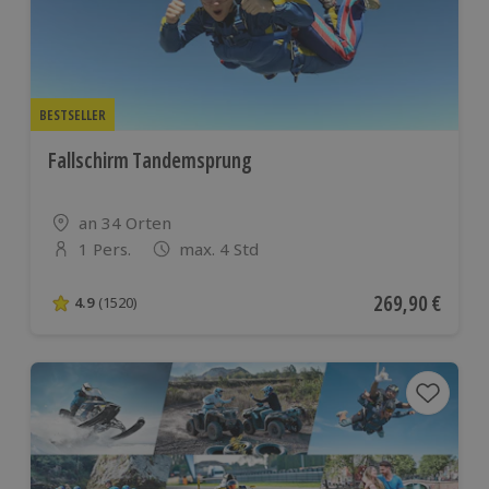
BESTSELLER
Fallschirm Tandemsprung
Standort
an 34 Orten
1 Pers.
max. 4 Std
Anzahl der Teilnehmer
Aktueller Preis
269,90 €
4.9
(1520)
4.9 von 5 Sternen basierend auf 1520 Bewertungen