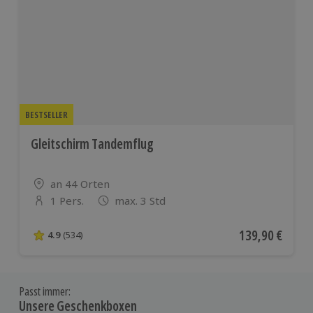
BESTSELLER
Gleitschirm Tandemflug
Standort
an 44 Orten
1 Pers.
max. 3 Std
Anzahl der Teilnehmer
Aktueller Preis
139,90 €
4.9
(534)
4.9 von 5 Sternen basierend auf 534 Bewertungen
Passt immer:
Unsere Geschenkboxen