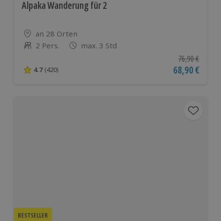
Alpaka Wanderung für 2
Standort
an 28 Orten
2 Pers.
max. 3 Std
Anzahl der Teilnehmer
Ursprünglicher
76,90 €
Aktueller Pre
68,90 €
4.7
(420)
4.7 von 5 Sternen basierend auf 420 Bewertungen
BESTSELLER