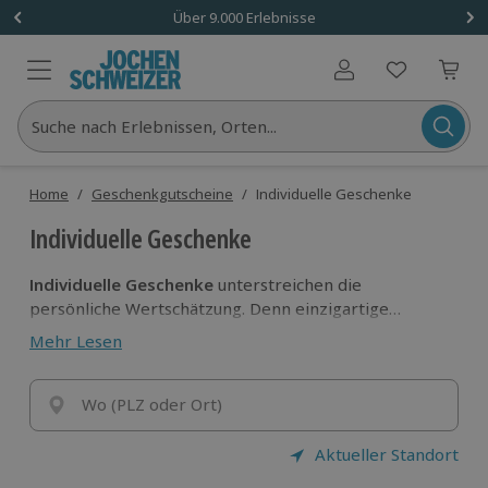
Über 9.000 Erlebnisse
Benutzerkonto
Suche nach Erlebnissen, Orten...
Home
/
Geschenkgutscheine
/
Individuelle Geschenke
Individuelle Geschenke
Individuelle Geschenke
unterstreichen die
persönliche Wertschätzung. Denn einzigartige
Erlebnisse sind schöne Überraschungen, die noch
Mehr Lesen
lange im Gedächtnis bleiben. Mache das Schenken
zum Erlebnis und finde individuelle Geschenke für
deine Lieben!
Wo (PLZ oder Ort)
Aktueller Standort